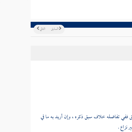
السابق
التالي
يق ففي تفاضله خلاف سبق ذكره ، وإن أريد به ما في
 نزاع .