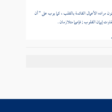
ن مراده الأعمال القائمة بالقلب ، كما بوب على " أن
ت إيمان القلوب ; فإنهما متلازمان .
.
اف في حديث
أبي سعيد
.
يق - لا يقتسمه الغرماء بمظالمهم ; بل يبقى على صاحبه
صديق ، وما قاله بلسانه من الشهادة .