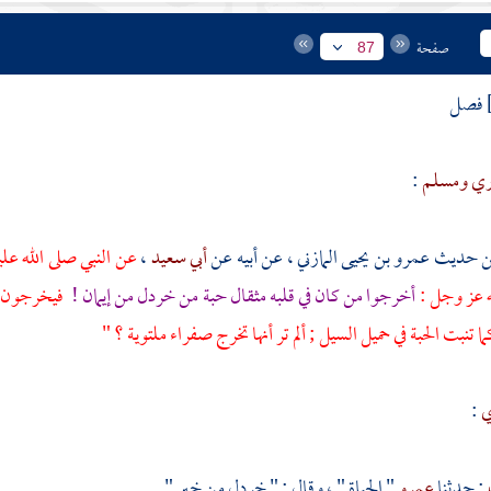
صفحة
87
فصل
ري
ومسلم
:
عمرو بن يحيى المازني ،
عن أبيه عن
أبي سعيد
،
عن النبي صلى الله علي
ه عز وجل :
أخرجوا من كان في قلبه مثقال حبة من خردل من إيمان !
فيخرجون منه
ما تنبت الحبة في حميل السيل ; ألم تر أنها تخرج صفراء ملتوية ؟ "
ي
:
: حدثنا
عمرو
" الحياة " ، وقال : " خردل من خير " .