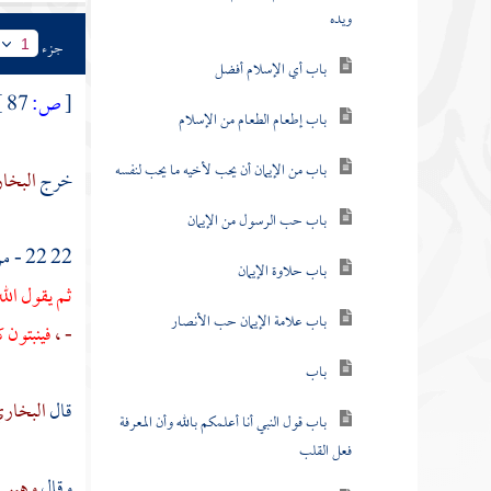
ويده
جزء
1
باب أي الإسلام أفضل
[
ص:
87 ]
باب إطعام الطعام من الإسلام
باب من الإيمان أن يحب لأخيه ما يحب لنفسه
خرج
البخا
باب حب الرسول من الإيمان
22 22 - من حديث
باب حلاوة الإيمان
ثم يقول الل
باب علامة الإيمان حب الأنصار
- ،
فينبتون ك
باب
قال
البخار
باب قول النبي أنا أعلمكم بالله وأن المعرفة
فعل القلب
وقال
وهيب