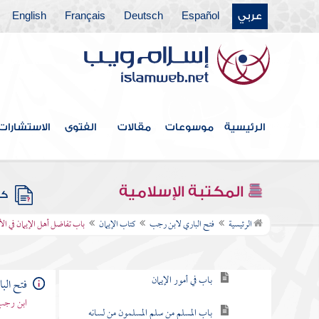
عربي
Español
Deutsch
Français
English
الرئيسية
موسوعات
مقالات
الفتوى
الاستشارات
فهرس الكتاب
المكتبة الإسلامية
كتب
كتاب الإيمان
الرئيسية
فتح الباري لابن رجب
كتاب الإيمان
باب تفاضل أهل الإيمان في الأ
باب قول النبي بني الإسلام على خمس
باب في أمور الإيمان
فتح الب
ابن رجب 
باب المسلم من سلم المسلمون من لسانه