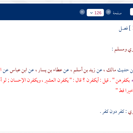
صفحة
126
فصل
ري
ومسلم
:
مالك ،
عن
زيد بن أسلم ،
عن
عطاء بن يسار ،
عن
ابن عباس
عن
ا
ء
بكفرهن " . قيل : أيكفرن ؟ قال : " يكفرن العشير ، ويكفرن الإحسان ; لو 
يرا قط "
ري
: كفر دون كفر .