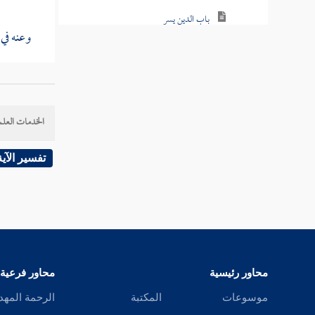
باب الدين يسر
وعنه في 
باب حسن إسلام المرء
باب أحب الدين إلى الله أدومه
وكذا قا
باب زيادة الإيمان ونقصانه
الخدمات العلم
وقال
ال
باب الصلاة من الإيمان
تفسير الآية
باب خوف المؤمن أن يحبط عمله وهو لا
واستدل
يشعر
الله علي
باب سؤال جبريل النبي عن الإيمان
والإسلام والإحسان وعلم الساعة
وحديث
محاور رئيسية
محاور فرعية
باب فضل من استبرأ لدينه
موسوعات
المكتبة
الرحمة المهد
وقد خرج