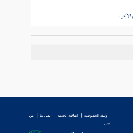
الآخر .
ويل خرجه في " أبواب الكسوف " ; فإن النبي - صلى
وثيقة الخصوصية
اتفاقية الخدمة
اتصل بنا
من
نحن