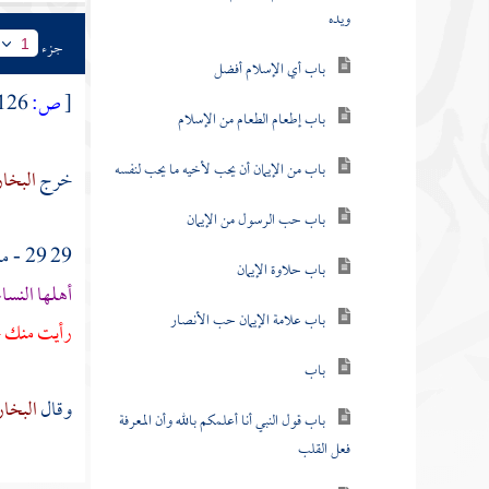
ويده
جزء
1
باب أي الإسلام أفضل
[
ص:
126 ]
باب إطعام الطعام من الإسلام
باب من الإيمان أن يحب لأخيه ما يحب لنفسه
خرج
البخا
باب حب الرسول من الإيمان
29 29 - من حديث
باب حلاوة الإيمان
أهلها النسا
باب علامة الإيمان حب الأنصار
رأيت منك خ
باب
وقال
البخا
باب قول النبي أنا أعلمكم بالله وأن المعرفة
فعل القلب