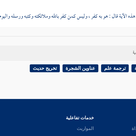
هذه الآية قال : هو به كفر ، وليس كمن كفر بالله وملائكته وكتبه ورسله واليوم 
ل
عطاء
وغيره : كفر دون كفر .
ية
نخعي
: الكفران كفران : كفر بالله ، وكفر بالمنعم .
ترجمة علم
عناوين الشجرة
تخريج حديث
البخاري
لذلك بحديث
ابن عباس
الذي خرجه هاهنا ، وهو قطعة من حديث ط
ه وسلم - أطلق على النساء الكفر ، فسئل عنه ، ففسره بكفر العشير .
أبي سعيد
في هذا المعنى يشبه حديث
ابن عباس
.
خدمات تفاعلية
اة
المواريث
 هذا المعنى من حديث
ابن عمر
وأبي هريرة
أيضا .