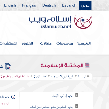
عربي
Español
Deutsch
Français
English
الرئيسية
موسوعات
مقالات
الفتوى
الاستشارات
فهرس الكتاب
المكتبة الإسلامية
كتب
كتاب الإيمان
الرئيسية
فتح الباري لابن رجب
كتاب الإيمان
باب كفران العشير وكفر دون 
باب قول النبي بني الإسلام على خمس
باب في أمور الإيمان
فتح الب
ابن رجب 
باب المسلم من سلم المسلمون من لسانه