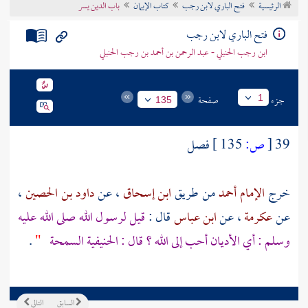
الرئيسية
فتح الباري لابن رجب
كتاب الإيمان
باب الدين يسر
تراجم الأعلام
فتح الباري لابن رجب
ابن رجب الحنبلي - عبد الرحمن بن أحمد بن رجب الحنبلي
جزء
صفحة
1
135
39
[
ص:
135 ]
فصل
خرج
الإمام أحمد
من طريق
ابن إسحاق
، عن
داود بن الحصين
،
عن
عكرمة
، عن
ابن عباس
قال :
قيل لرسول الله صلى الله عليه
وسلم : أي الأديان أحب إلى الله ؟ قال : الحنيفية السمحة
"
.
السابق
التالي