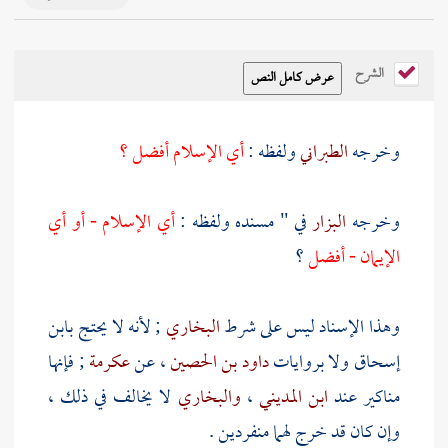
الشرح
وخرجه
الطبراني
ولفظه :
أي الإسلام أفضل ؟
وخرجه
البزار
في " مسنده ولفظه :
أي الإسلام - أو أي
الإيمان - أفضل
؟
وهذا الإسناد ليس على شرط
البخاري
; لأنه لا يحتج
بابن
إسحاق
ولا بروايات
داود بن الحصين
، عن
عكرمة
; فإنها
مناكير عند
ابن المديني
،
والبخاري
لا يخالف في ذلك ،
وإن كان قد خرج لهما منفردين .