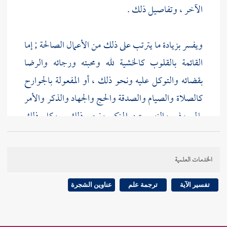
الآخر ، وتفاصيل ذلك .
ويفسر بزيادة ما يترتب على ذلك من الأعمال الصالحة ; إما
القائمة بالقلوب كالخشية لله ومحبته ورجائه والرضا
بقضائه والتوكل عليه ونحو ذلك ، أو المفعولة بالجوارح
كالصلاة والصيام والصدقة والحج والجهاد والذكر والأمر
بالمعروف والنهي عن المنكر ونحو ذلك . وكل ذلك
داخل في مسمى الإيمان عند السلف وأهل الحديث ومن
وافقهم كما سبق ذكره .
الخدمات العلمية
واستدل أيضا بقوله تعالى :
ويزداد الذين آمنوا إيمانا
وفي
تفسير الآية
ترجمة علم
عناوين الشجرة
معنى هذه الآية قوله تعالى :
وإذا تليت عليهم آياته زادتهم
إيمانا
[
ص:
155 ]
وقوله :
فأما الذين آمنوا فزادتهم إيمانا