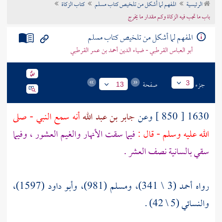
الرئيسية
المفهم لما أشكل من تلخيص كتاب مسلم
كتاب الزكاة
تراجم الأعلام
باب ما تجب فيه الزكاة وكم مقدار ما يخرج
المفهم لما أشكل من تلخيص كتاب مسلم
أبو العباس القرطبي - ضياء الدين أحمد بن عمر القرطبي
جزء
صفحة
3
13
1630 [ 850 ] وعن
جابر بن عبد الله
أنه سمع النبي - صلى
الله عليه وسلم - قال :
فيما سقت الأنهار والغيم العشور ، وفيما
سقي بالسانية نصف العشر .
رواه أحمد (3 \ 341)، ومسلم (981)، وأبو داود (1597)،
والنسائي (5 \ 42) .