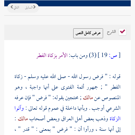
السابق
التالي
الشرح
[
ص:
19 ]
(3) ومن باب:
الأمر بزكاة الفطر
قوله : " فرض رسول الله - صلى الله عليه وسلم - زكاة
الفطر " ; جمهور أئمة الفتوى على أنها واجبة ، وهو
المنصوص عن
مالك
; محتجين بقوله: " فرض " فإن عرفه
الشرعي أوجب . وبأنها داخلة في عموم قوله تعالى :
وآتوا
الزكاة
وذهب بعض أهل
العراق
وبعض أصحاب
مالك
:
إلى أنها سنة ، ورأوا أن : " فرض " بمعنى : " قدر " ،