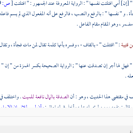
" [إن] أمي افتلتت نفسها " : الرواية المعروفة عند الجمهور : " افتلتت
[
ص:
49 ]
ة . و " نفسها " : بالرفع والنصب ، فالرفع على أنه المفعول الذي لم يسم فاعل
ضمر ، وهو المقام مقام الفاعل .
ن قتيبة
: " اقتتلت " - بالقاف - ، وفسره بأنها كلمة تقال لمن مات فجأة ، وتقال 
" فهل لها أجر إن تصدقت عنها " ; الرواية الصحيحة بكسر الهمزة من " إن " ع
عله .
لف في مقتضى هذا الحديث ، وهو : أن
الصدقة بالمال نافعة للميت
. واختلف في
ل قال : ينفعه ، ومن لم يحمله عليه وأخذ بقوله تعالى :
وأن ليس للإنسان إلا ما 
 شاء الله تعالى .
ية