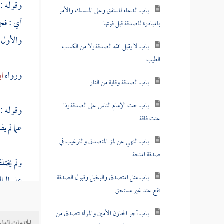
وقوله : 
باب الدعاء للمنفق وعلى الممسك والأمر
أي : فجأ
بالمبادرة للصدقة قبل فوتها
والأول م
باب لا يقبل الله الصدقة إلا من الكسب
الطيب
ورواه
اب
باب الصدقة وقاية من النار
باب حث الإمام الناس على الصدقة إذا
وقوله : 
عنت فاقة
عما لم يف
باب النهي عن لمز المتصدق والترغيب في
صدقة المنحة
ولم يخت
باب مثل المتصدق والبخيل وقبول الصدقة
على الما
تقع عند غير مستحق
والحج إن
باب أجر الخازن الأمين والمرأة تتصدق من
الخدمات العلم