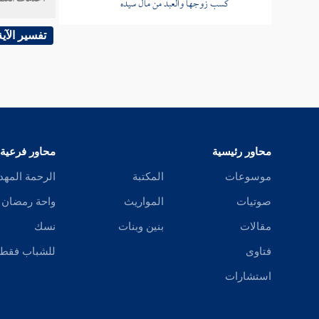
كسب زوجها والعبد من مال سيده
باب أجر من أنفق شيئين في سبيل الله وعظم
تفسير الآية
منزلة من اجتمعت فيه خصال من الخير
باب من أحصى أحصي عليه والنهي عن
احتقار قليل الصدقة وفضل إخفائها
باب أي الصدقة أفضل وفضل اليد العليا
محاور رئيسية
محاور فرعية
والتعفف عن المسألة
موسوعات
المكتبة
الرحمة المهد
باب من أحق باسم المسكنة وكراهة المسألة
صوتيات
المواريث
واحة رمضان
للناس
مقالات
بنين وبنات
نسك
باب من تحل له المسألة
فتاوى
للشباب فقط
باب إباحة الأخذ لمن أعطي من غير سؤال
استشارات
ولا استشراف