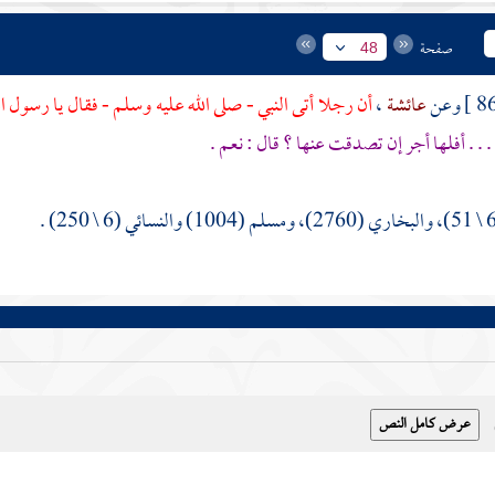
صفحة
48
عائشة
،
أن رجلا أتى النبي - صلى الله عليه وسلم - فقال يا رسول ال
 . . أفلها أجر إن تصدقت عنها ؟ قال : نعم .