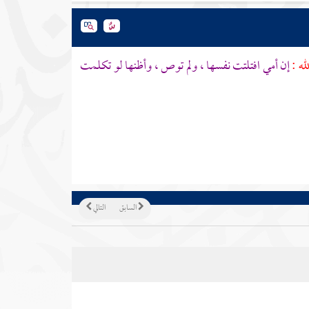
له :
إن أمي افتلتت نفسها ، ولم توص ، وأظنها لو تكلمت
السابق
التالي