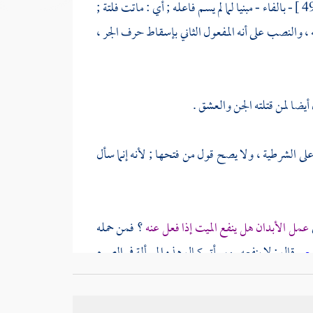
- بالفاء - مبنيا لما لم يسم فاعله ; أي : ماتت فلتة ;
ه ، والنصب على أنه المفعول الثاني بإسقاط حرف الجر ،
أيضا لمن قتلته الجن والعشق .
لى الشرطية ، ولا يصح قول من فتحها ; لأنه إنما سأل
عمل الأبدان هل ينفع الميت إذا فعل عنه
؟ فمن حمله
سعى
قال : لا ينفعه . وسيأتي كمال هذه المسألة في الصوم