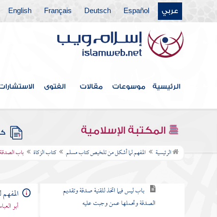
عربي
Español
Deutsch
Français
English
أبواب فضائل القرآن وما يتعلق بها
كتاب الجمعة
أبواب صلاة العيدين
أبواب الاستسقاء
الرئيسية
موسوعات
مقالات
الفتوى
الاستشارات
أبواب كسوف الشمس والقمر
كتاب الجنائز
المكتبة الإسلامية
كتب
كتاب الزكاة
الرئيسية
المفهم لما أشكل من تلخيص كتاب مسلم
كتاب الزكاة
باب الصدقة ع
باب ما تجب فيه الزكاة وكم مقدار ما يخرج
باب ليس فيما اتخذ للقنية صدقة وتقديم
المفهم 
الصدقة وتحملها عمن وجبت عليه
أبو العب