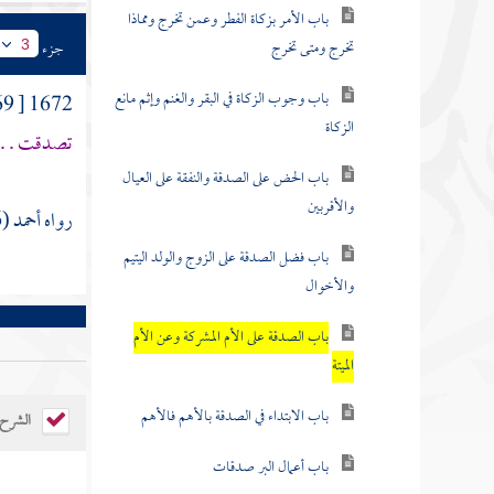
باب الأمر بزكاة الفطر وعمن تخرج ومماذا
تخرج ومتى تخرج
جزء
3
باب وجوب الزكاة في البقر والغنم وإثم مانع
1672 [ 869 ] وعن
الزكاة
تصدقت . . .
باب الحض على الصدقة والنفقة على العيال
والأقربين
رواه أحمد (6 \ 51)، والبخاري (2760)، ومسلم (1004) والنسائي (6 \ 250) .
باب فضل الصدقة على الزوج والولد اليتيم
والأخوال
باب الصدقة على الأم المشركة وعن الأم
الميتة
باب الابتداء في الصدقة بالأهم فالأهم
الشرح
باب أعمال البر صدقات