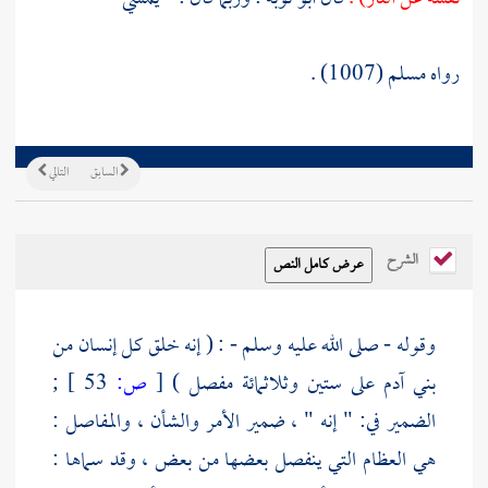
رواه مسلم (1007) .
السابق
التالي
الشرح
وقوله - صلى الله عليه وسلم - : ( إنه خلق كل إنسان من
بني آدم على ستين وثلاثمائة مفصل )
[
ص:
53 ]
;
الضمير في: " إنه " ، ضمير الأمر والشأن ، والمفاصل :
هي العظام التي ينفصل بعضها من بعض ، وقد سماها :