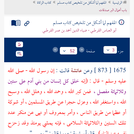
الرئيسية
المفهم لما أشكل من تلخيص كتاب مسلم
كتاب الزكاة
تراجم الأعلام
باب أعمال البر صدقات
المفهم لما أشكل من تلخيص كتاب مسلم
أبو العباس القرطبي - ضياء الدين أحمد بن عمر القرطبي
جزء
صفحة
3
52
1675 [ 873 ] وعن
عائشة
قالت :
إن رسول الله - صلى الله
عليه وسلم - قال : (إنه
خلق كل إنسان من بني
آدم
على ستين
وثلاثمائة مفصل ،
فمن كبر الله ، وحمد الله ، وهلل الله ، وسبح
الله ، واستغفر الله ، وعزل حجرا عن طريق المسلمين ، أو شوكة
أو عظما من طريق الناس ، وأمر بمعروف أو نهى عن منكر عدد
تلك الستين والثلاثمائة السلامى ، فإنه يمشي يومئذ وقد زحزح
نفسه عن النار) .
قال
أبو توبة :
وربما قال : " يمسي "