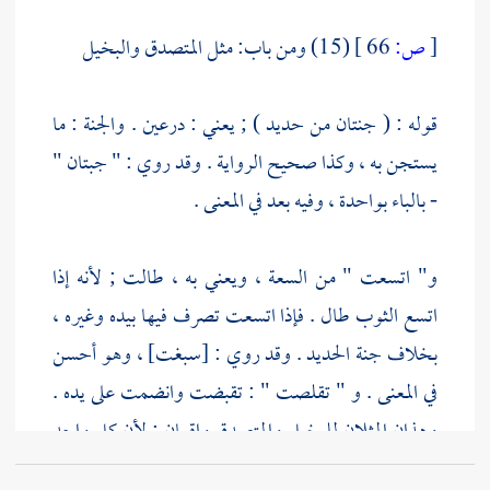
[
ص:
66 ]
(15) ومن باب: مثل المتصدق والبخيل
قوله : ( جنتان من حديد ) ; يعني : درعين . والجنة : ما
يستجن به ، وكذا صحيح الرواية . وقد روي : " جبتان "
- بالباء بواحدة ، وفيه بعد في المعنى .
و" اتسعت " من السعة ، ويعني به ، طالت ; لأنه إذا
اتسع الثوب طال . فإذا اتسعت تصرف فيها بيده وغيره ،
بخلاف جنة الحديد . وقد روي : [سبغت] ، وهو أحسن
في المعنى . و " تقلصت " : تقبضت وانضمت على يده .
وهذان المثلان للبخيل والمتصدق واقعان ; لأن كل واحد
منهما إنما يتصرف بما يجد من نفسه ، فمن غلب الإعطاء