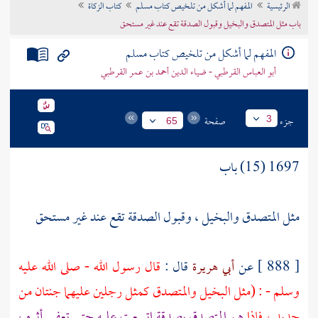
الرئيسية
المفهم لما أشكل من تلخيص كتاب مسلم
كتاب الزكاة
تراجم الأعلام
باب مثل المتصدق والبخيل وقبول الصدقة تقع عند غير مستحق
المفهم لما أشكل من تلخيص كتاب مسلم
أبو العباس القرطبي - ضياء الدين أحمد بن عمر القرطبي
جزء
صفحة
3
65
1697 (15) باب
مثل المتصدق والبخيل ، وقبول الصدقة تقع عند غير مستحق
[ 888 ] عن
أبي هريرة
قال :
قال رسول الله - صلى الله عليه
وسلم - : (مثل البخيل والمتصدق كمثل رجلين عليهما جنتان من
حديد ، فإذا
هم المتصدق بصدقة اتسعت عليه حتى تعفي أثره ،