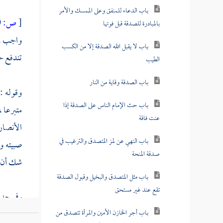
باب الدعاء للمنفق وعلى الممسك والأمر
[
ص:
80 ]
بالمبادرة للصدقة قبل فوتها
واجب ، و
باب لا يقبل الله الصدقة إلا من الكسب
تندفع ح
الطيب
باب الصدقة وقاية من النار
وقوله :
باب حث الإمام الناس على الصدقة إذا
متبرعا ،
عنت فاقة
الأنصار 
باب النهي عن لمز المتصدق والترغيب في
صبيته و
صدقة المنحة
شك أن ص
باب مثل المتصدق والبخيل وقبول الصدقة
تقع عند غير مستحق
وفي حد
باب أجر الخازن الأمين والمرأة تتصدق من
، فتصدق