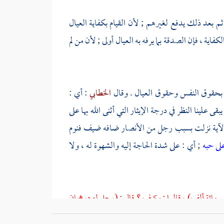
، ثم بعد ذلك يدفع لغيرهم ; لأن القيام بكفاية العيال
اية ، فإن الصدقة بما يرفه به العيال أولى ; لأن من لم
م بحقوق النفس وحقوق العيال . وقال
الخطابي
: أي :
قى علينا النظر في درجة الإيثار التي أثنى الله بها على
لآية نزلت بسبب رجل من الأنصار ضافه ضيف فنوم
لى حبه
; أي : على شدة الحاجة إليه والشهوة له ، ولا
مائة ألف) ، قالوا : وكيف ؟ قال : (رجل له درهمان
تصدق بها)
. فقد أفاد مجموع ما ذكرنا : أن
صدقة المؤثر