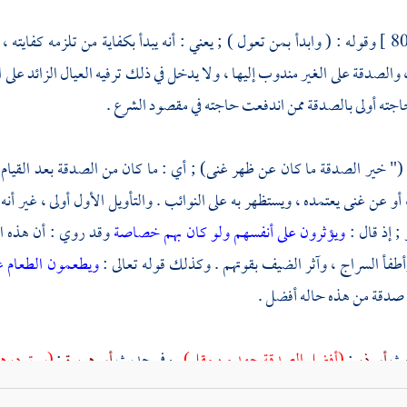
وقوله : ( وابدأ بمن تعول ) ; يعني : أنه يبدأ بكفاية من تلزمه كفايته 
الصدقة على الغير مندوب إليها ، ولا يدخل في ذلك ترفيه العيال الزائد على الكف
اجته أولى بالصدقة ممن اندفعت حاجته في مقصود الشرع .
 (" خير الصدقة ما كان عن ظهر غنى) ; أي : ما كان من الصدقة بعد القيا
 أو عن غنى يعتمده ، ويستظهر به على النوائب . والتأويل الأول أولى ، غير أنه يب
; إذ قال :
ويؤثرون على أنفسهم ولو كان بهم خصاصة
وقد روي : أن هذه ا
أطفأ السراج ، وآثر الضيف بقوتهم . وكذلك قوله تعالى :
ويطعمون الطعام ع
دقة من هذه حاله أفضل .
يث
أبي ذر
:
(أفضل الصدقة جهد من مقل)
. وفي حديث
أبي هريرة
:
(سبق درهم 
 بأحدهما ، ورجل له مال كثير ، فأخذ من
[
ص:
81 ]
عرض ماله مائة ألف ف