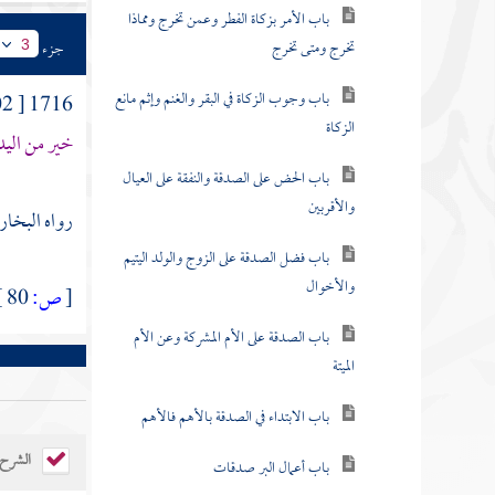
باب الأمر بزكاة الفطر وعمن تخرج ومماذا
تخرج ومتى تخرج
جزء
3
باب وجوب الزكاة في البقر والغنم وإثم مانع
1716 [ 902 ] وعن
الزكاة
خير من اليد
باب الحض على الصدقة والنفقة على العيال
والأقربين
رواه البخاري (1472)، ومسلم (1034)، والنس
باب فضل الصدقة على الزوج والولد اليتيم
والأخوال
[
ص:
80 ]
باب الصدقة على الأم المشركة وعن الأم
الميتة
باب الابتداء في الصدقة بالأهم فالأهم
الشرح
باب أعمال البر صدقات