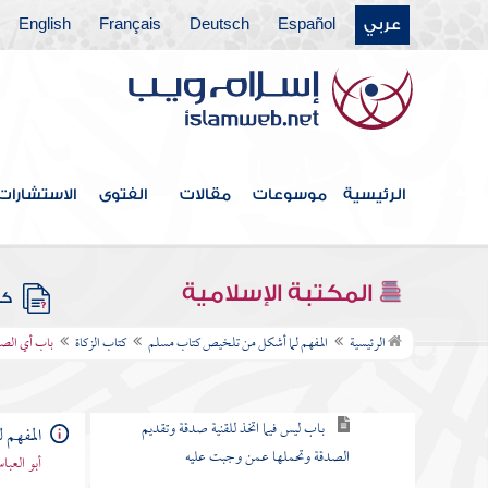
عربي
Español
Deutsch
Français
English
أبواب فضائل القرآن وما يتعلق بها
كتاب الجمعة
أبواب صلاة العيدين
أبواب الاستسقاء
الرئيسية
موسوعات
مقالات
الفتوى
الاستشارات
أبواب كسوف الشمس والقمر
كتاب الجنائز
المكتبة الإسلامية
كتب
كتاب الزكاة
الرئيسية
المفهم لما أشكل من تلخيص كتاب مسلم
كتاب الزكاة
باب أي الصد
باب ما تجب فيه الزكاة وكم مقدار ما يخرج
باب ليس فيما اتخذ للقنية صدقة وتقديم
المفهم 
الصدقة وتحملها عمن وجبت عليه
أبو العب