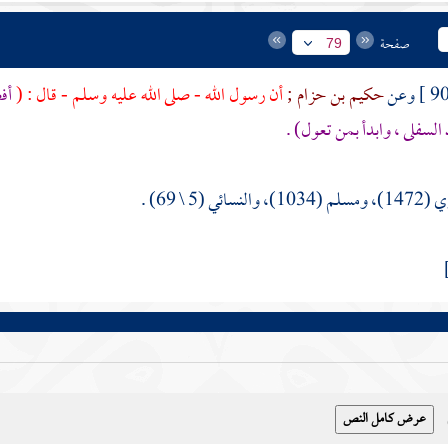
صفحة
79
حكيم بن حزام ;
أن رسول الله - صلى الله عليه وسلم - قال : (
أف
 السفلى ، وابدأ بمن تعول) .
ائي (5 \ 69) .