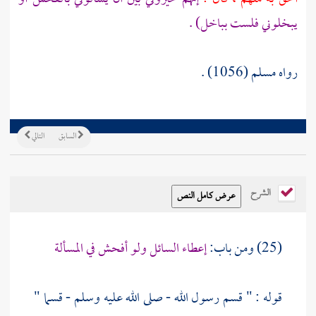
يبخلوني فلست بباخل) .
رواه مسلم (1056) .
السابق
التالي
الشرح
(25) ومن باب:
إعطاء السائل ولو أفحش في المسألة
قوله : " قسم رسول الله - صلى الله عليه وسلم - قسما "