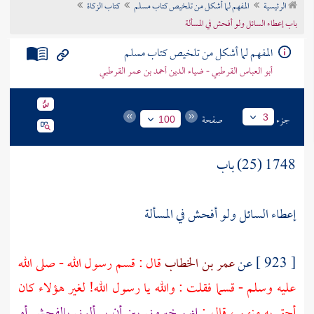
الرئيسية
المفهم لما أشكل من تلخيص كتاب مسلم
كتاب الزكاة
تراجم الأعلام
باب إعطاء السائل ولو أفحش في المسألة
المفهم لما أشكل من تلخيص كتاب مسلم
أبو العباس القرطبي - ضياء الدين أحمد بن عمر القرطبي
جزء
صفحة
3
100
1748 (25) باب
إعطاء السائل ولو أفحش في المسألة
[ 923 ] عن
عمر بن الخطاب
قال : قسم رسول الله - صلى الله
عليه وسلم - قسما فقلت : والله يا رسول الله! لغير هؤلاء كان
أحق به منهم ، قال :
إنهم خيروني بين أن يسألوني بالفحش أو