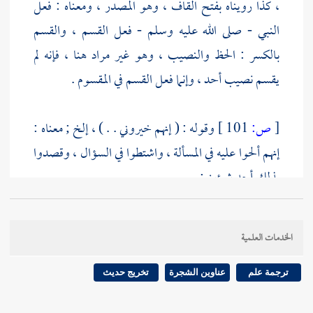
، كذا رويناه بفتح القاف ، وهو المصدر ، ومعناه : فعل
النبي - صلى الله عليه وسلم - فعل القسم ، والقسم
بالكسر : الحظ والنصيب ، وهو غير مراد هنا ، فإنه لم
يقسم نصيب أحد ، وإنما فعل القسم في المقسوم .
[
ص:
101 ]
وقوله : ( إنهم خيروني . . ) ، إلخ ; معناه :
إنهم ألحوا عليه في المسألة ، واشتطوا في السؤال ، وقصدوا
بذلك أحد شيئين :
إما أن يصلوا إلى ما طلبوه ، أو ينسبوه إلى البخل ، فاختار
الخدمات العلمية
النبي - صلى الله عليه وسلم - ما يقتضيه كرمه من
إعطائهم ما سألوه ، وصبره على جفوتهم ، فسلم من نسبة
ترجمة علم
عناوين الشجرة
تخريج حديث
البخل إليه ; إذ لا يليق به ، وحلم عنهم كي يتألفهم .