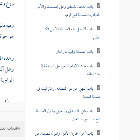
ورع وتنز
باب الدعاء للمنفق وعلى الممسك والأمر
بالمبادرة للصدقة قبل فوتها
وفيه دلي
باب لا يقبل الله الصدقة إلا من الكسب
هو خوفه 
الطيب
باب الصدقة وقاية من النار
وهذه ال
باب حث الإمام الناس على الصدقة إذا
وعلى آل
عنت فاقة
الواجبة 
باب النهي عن لمز المتصدق والترغيب في
صدقة المنحة
وحكى
ا
باب مثل المتصدق والبخيل وقبول الصدقة
تقع عند غير مستحق
وقال
أب
الخدمات العلم
باب أجر الخازن الأمين والمرأة تتصدق من
حلت لهم