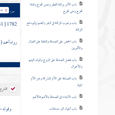
باب الأمر بزكاة الفطر وعمن تخرج ومماذا
تخرج ومتى تخرج
جزء
3
باب وجوب الزكاة في البقر والغنم وإثم مانع
1782 [ 941 ] وعن
الزكاة
باب الحض على الصدقة والنفقة على العيال
رواه أحمد (3 \ 119)، والبخاري (2055)، ومسلم (1071)، وأبو داود (1651-1652) .
والأقربين
باب فضل الصدقة على الزوج والولد اليتيم
والأخوال
باب الصدقة على الأم المشركة وعن الأم
الميتة
الشرح
باب الابتداء في الصدقة بالأهم فالأهم
وقوله - 
باب أعمال البر صدقات