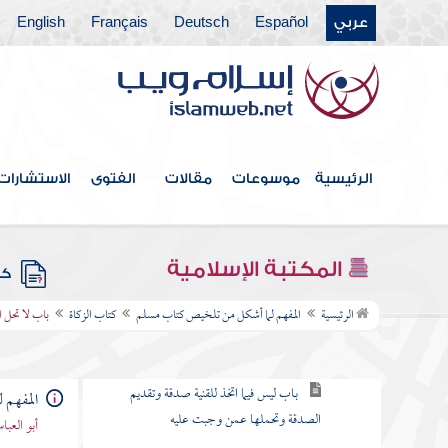
عربي
Español
Deutsch
Français
English
أبواب فضائل القرآن وما يتعلق بها
كتاب الجمعة
أبواب صلاة العيدين
أبواب الاستسقاء
الرئيسية
موسوعات
مقالات
الفتوى
الاستشارات
أبواب كسوف الشمس والقمر
كتاب الجنائز
المكتبة الإسلامية
كتب
كتاب الزكاة
الرئيسية
المفهم لما أشكل من تلخيص كتاب مسلم
كتاب الزكاة
باب لا تحل 
باب ما تجب فيه الزكاة وكم مقدار ما يخرج
باب ليس فيما اتخذ للقنية صدقة وتقديم
المفهم 
الصدقة وتحملها عمن وجبت عليه
أبو العب