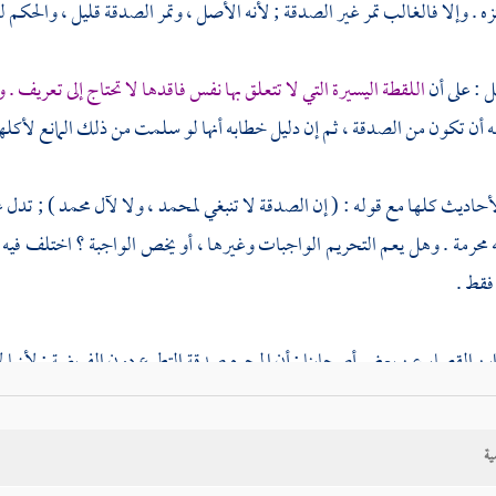
ه . وإلا فالغالب تمر غير الصدقة ; لأنه الأصل ، وتمر الصدقة قليل ، والحكم ل
ل : على أن
اللقطة اليسيرة التي لا تتعلق بها نفس فاقدها لا تحتاج إلى تعريف .
أن تكون من الصدقة ، ثم إن دليل خطابه أنها لو سلمت من ذلك المانع لأكلها
أحاديث كلها مع قوله : ( إن الصدقة لا تنبغي
لمحمد
، ولا لآل محمد ) ; تدل 
ه محرمة . وهل يعم التحريم الواجبات وغيرها ، أو يخص الواجبة ؟ اختلف في
فقط .
بن القصار
عن بعض أصحابنا : أن المحرم صدقة التطوع دون الفريضة ; لأنها لا 
و حنيفة
أيضا : إنها كلها حلال
لبني هاشم
وغيرهم . وإنما كان ذلك محرما عليه
ية
 ، ونحوه عن
الأبهري
من شيوخنا . وروي عن
أبي يوسف
: أنها حرام عليهم