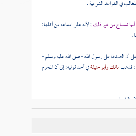
لغالب في القواعد الشرعية .
 وأنها تستباح من غير ذلك
; لأنه علل امتناعه من أكلها:
 .
على أن الصدقة على رسول الله - صلى الله عليه وسلم -
ه : فذهب
مالك
وأبو حنيفة
في أحد قوليه: إلى أن المحرم
منة فيها .
م ; إذ كانوا يأخذون سهم ذي القربى ، فلما قطع عنهم
 من غيرهم ، حلال لهم صدقة بعضهم على بعض .