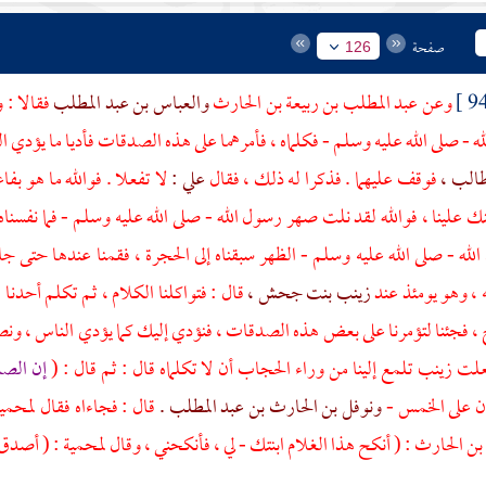
صفحة
126
وعن
عبد المطلب بن ربيعة بن الحارث
والعباس بن عبد المطلب
فقالا : 
ه - صلى الله عليه وسلم - فكلماه ، فأمرهما على هذه الصدقات فأديا ما يؤدي ال
طالب ،
فوقف عليهما . فذكرا له ذلك ، فقال
علي :
لا تفعلا . فوالله ما هو بفا
نك علينا ، فوالله لقد نلت صهر رسول الله - صلى الله عليه وسلم - فما نفسنا
له - صلى الله عليه وسلم - الظهر سبقناه إلى الحجرة ، فقمنا عندها حتى جا
 ، وهو يومئذ عند
زينب بنت جحش ،
قال : فتواكلنا الكلام ، ثم تكلم أحدنا
ح ، فجئنا لتؤمرنا على بعض هذه الصدقات ، فنؤدي إليك كما يؤدي الناس ، ونص
جعلت
زينب
تلمع إلينا من وراء الحجاب أن لا تكلماه قال : ثم قال : (
إن الصد
ن على الخمس -
ونوفل بن الحارث بن عبد المطلب .
قال : فجاءاه فقال
لمحمية
بن الحارث : (
أنكح هذا الغلام ابنتك - لي ، فأنكحني ، وقال
لمحمية : (
أصدق ع