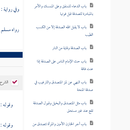
باب الدعاء للمنفق وعلى الممسك والأمر
وفي رواية : 
بالمبادرة للصدقة قبل فوتها
باب لا يقبل الله الصدقة إلا من الكسب
رواه مسلم (1072)، وأبو داود (2985)، والنسائي (5 \ 105 و 06
الطيب
باب الصدقة وقاية من النار
باب حث الإمام الناس على الصدقة إذا
عنت فاقة
باب النهي عن لمز المتصدق والترغيب في
الشرح
صدقة المنحة
باب مثل المتصدق والبخيل وقبول الصدقة
وقوله : 
تقع عند غير مستحق
باب أجر الخازن الأمين والمرأة تتصدق من
وقوله : 