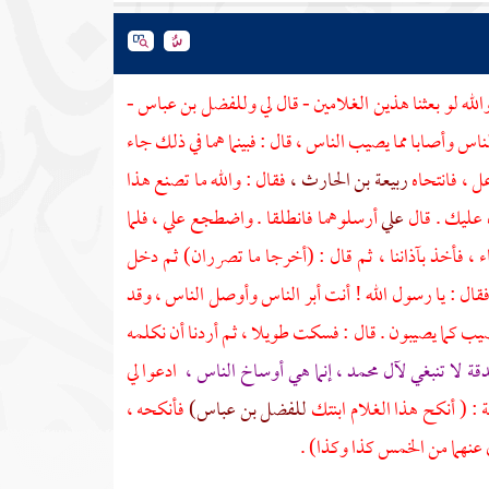
والله لو بعثنا هذين الغلامين - قال لي
وللفضل بن عباس
-
ناس وأصابا مما يصيب الناس ، قال : فبينما هما في ذلك جاء
عل ، فانتحاه
ربيعة بن الحارث ،
فقال : والله ما تصنع هذا
ه عليك . قال
علي
أرسلوهما فانطلقا . واضطجع
علي ،
فلما
ء ، فأخذ بآذاننا ، ثم قال : (أخرجا ما تصرران) ثم دخل
 فقال : يا رسول الله ! أنت أبر الناس وأوصل الناس ، وقد
يب كما يصيبون . قال : فسكت طويلا ، ثم أردنا أن نكلمه
قة لا تنبغي لآل محمد ، إنما هي أوساخ الناس ،
ادعوا لي
 : (
أنكح هذا الغلام ابنتك
للفضل بن عباس)
فأنكحه ،
نهما من الخمس كذا وكذا) .