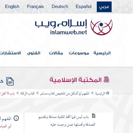
عربي
Español
Deutsch
Français
English
أبواب فضائل القرآن وما يتعلق بها
كتاب الجمعة
أبواب صلاة العيدين
أبواب الاستسقاء
الرئيسية
موسوعات
مقالات
الفتوى
الاستشارات
أبواب كسوف الشمس والقمر
كتاب الجنائز
المكتبة الإسلامية
كتب
كتاب الزكاة
الرئيسية
المفهم لما أشكل من تلخيص كتاب مسلم
كتاب الزكاة
باب لا تحل 
باب ما تجب فيه الزكاة وكم مقدار ما يخرج
باب ليس فيما اتخذ للقنية صدقة وتقديم
المفهم 
الصدقة وتحملها عمن وجبت عليه
أبو العب