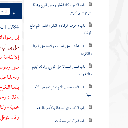
باب الأمر بزكاة الفطر وعمن تخرج ومماذا
تخرج ومتى تخرج
جزء
3
باب وجوب الزكاة في البقر والغنم وإثم مانع
1784 [ 942 ]
الزكاة
إلى رسول الل
باب الحض على الصدقة والنفقة على العيال
علي بن أبي 
والأقربين
إلا نفاسة م
صلى رسول ال
باب فضل الصدقة على الزوج والولد اليتيم
والأخوال
ودخلنا عليه
بلغنا النكا
باب الصدقة على الأم المشركة وعن الأم
الميتة
، قال : و
محمية
- وكا
باب الابتداء في الصدقة بالأهم فالأهم
وقال
لنوفل 
باب أعمال البر صدقات