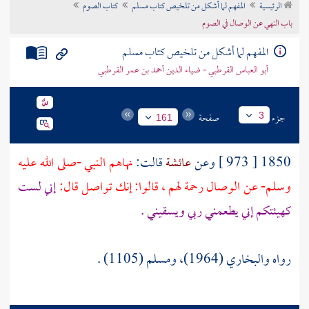
الرئيسية
المفهم لما أشكل من تلخيص كتاب مسلم
كتاب الصوم
تراجم الأعلام
باب النهي عن الوصال في الصوم
المفهم لما أشكل من تلخيص كتاب مسلم
أبو العباس القرطبي - ضياء الدين أحمد بن عمر القرطبي
جزء
صفحة
3
161
1850 [ 973 ] وعن
عائشة
قالت:
نهاهم النبي -صلى الله عليه
وسلم- عن الوصال رحمة لهم ، قالوا: إنك تواصل قال:
إني لست
كهيئتكم إني يطعمني ربي ويسقيني .
رواه والبخاري (1964)، ومسلم (1105) .