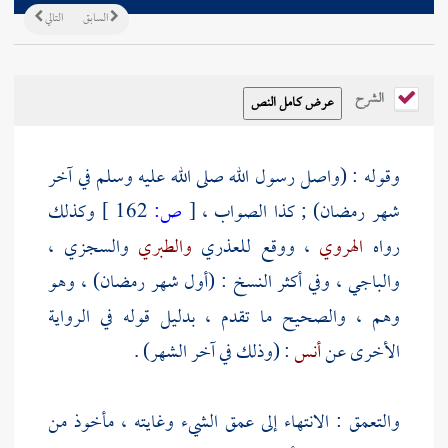
السابق
التالي
الشرح
وقوله : (واصل رسول الله صلى الله عليه وسلم في آخر
شهر رمضان) ; كذا الصواب ،
[
ص:
162 ]
وكذلك
رواه
الهروي
، ووقع
للعذري
والطبري
والسجزي
،
والباجي
، وفي أكثر النسخ : (أول شهر رمضان) ، وهو
وهم ، والصحيح ما تقدم ، بدليل قوله في الرواية
الأخرى عن
أنس
: (وذلك في آخر الشهر) .
والتعمق : الانتهاء إلى عمق الشيء وغايته ، مأخوذ من