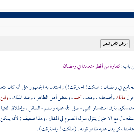
كفارة من أفطر متعمدا في رمضان
مجامع في رمضان : هلكت! احترقت!) ; استدل به الجمهور على أنه كان متعمد
قول
مالك
وأصحابه . وذهب
أحمد
، وبعض أهل الظاهر ،
وعبد الملك
،
وابن
تمسكين بترك استفسار النبي - صلى الله عليه وسلم - السائل ، وإطلاق الفتيا م
تفصال مع الاحتمال يتنزل منزلة العموم في المقال . وهذا ضعيف ; لأنه يمكن أن
عامدا ، كما يدل عليه ظاهر قوله : (هلكت ! واحترقت) .