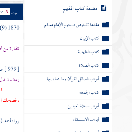
مقدمة كتاب المفهم
جزء
3
مقدمة تلخيص صحيح الإمام مسلم
1870 (9) باب
كتاب الإيمان
كفارة من أ
كتاب الطهارة
كتاب الصلاة
[ 979 ] عن
أبواب فضائل القرآن وما يتعلق بها
رمضان قال: 
. . . . . . 
كتاب الجمعة
، فضحك النب
أبواب صلاة العيدين
أبواب الاستسقاء
رواه أحمد (2 \ 281)، والبخاري (2600)، ومسلم (1111) (81)، وأبو داود (2891) .