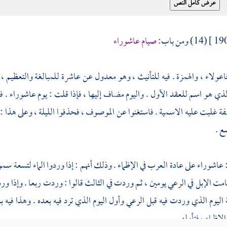
(14) ومن باب:
صيام عاشوراء
اعولاء ، والهمزة . فيه للتأنيث ، وهو معدول عن عاشرة للمبالغة والتعظيم ،
ذي هو اسم للعقد الأول . واليوم مضاف إليها ، فإذا قلت : يوم عاشوراء . فكأن
 غلبت عليه الاسمية . فاستغنوا عن الموصوف ، فحذفوا الليلة ، وعلى هذا : 
ع .
اشوراء على عادة العرب في الإظماء . وذلك أنهم : إذا وردوا الماء لتسعة سموه
قامت الإبل في الرعي يومين ، ثم وردت في الثالث قالوا : وردت ربعا . وإذا ور
 اليوم الذي وردت فيه قبل الرعي وأول اليوم الذي ترد فيه بعده . وهذا فيه بعد
الإظماء ، فتأمله .