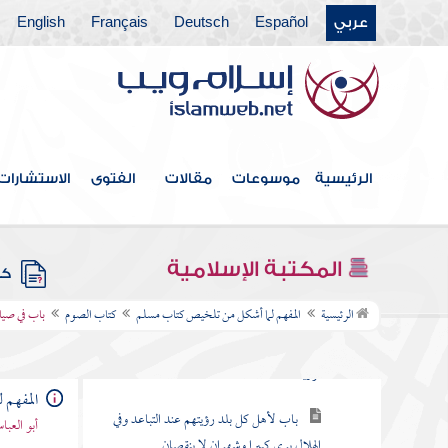
عربي
Español
Deutsch
Français
English
كتاب الجمعة
أبواب صلاة العيدين
أبواب الاستسقاء
أبواب كسوف الشمس والقمر
الرئيسية
موسوعات
مقالات
الفتوى
الاستشارات
كتاب الجنائز
كتاب الزكاة
المكتبة الإسلامية
كتب
كتاب الصوم
الرئيسية
المفهم لما أشكل من تلخيص كتاب مسلم
كتاب الصوم
باب في صيا
باب فضل شهر رمضان والصوم والفطر
لرؤية الهلال
المفهم 
باب لأهل كل بلد رؤيتهم عند التباعد وفي
أبو العب
الهلال يرى كبيرا وشهران لا ينقصان