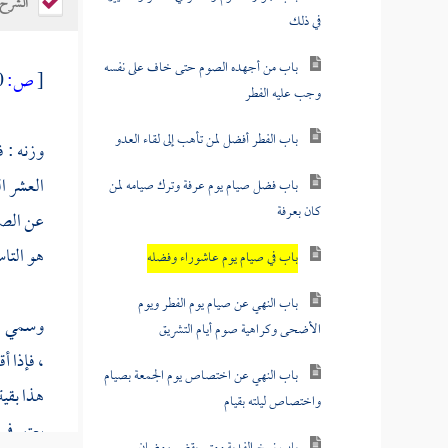
الشرح
في ذلك
باب من أجهده الصوم حتى خاف على نفسه
[
ص:
190 ]
وجب عليه الفطر
باب الفطر أفضل لمن تأهب إلى لقاء العدو
وزنه : ف
العشر ال
باب فضل صيام يوم عرفة وترك صيامه لمن
كان بعرفة
عن الصفة
هو التاس
باب في صيام يوم عاشوراء وفضله
باب النهي عن صيام يوم الفطر ويوم
وسمي : ع
الأضحى وكراهية صوم أيام التشريق
، فإذا أ
باب النهي عن اختصاص يوم الجمعة بصيام
هذا بقية
واختصاص ليلته بقيام
يعتبر في 