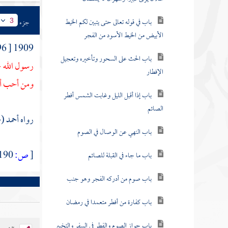
باب في قوله تعالى حتى يتبين لكم الخيط
جزء
3
الأبيض من الخيط الأسود من الفجر
1909 [ 996 ] وعن
باب الحث على السحور وتأخيره وتعجيل
رسول الله -
الإفطار
ومن أحب أن 
باب إذا أقبل الليل وغابت الشمس أفطر
الصائم
رواه أحمد (4 \ 95)، والبخاري (2003)، ومسلم (1129) .
باب النهي عن الوصال في الصوم
[
ص:
190 ]
باب ما جاء في القبلة للصائم
باب صوم من أدركه الفجر وهو جنب
باب كفارة من أفطر متعمدا في رمضان
باب جواز الصوم والفطر في السفر والتخيير