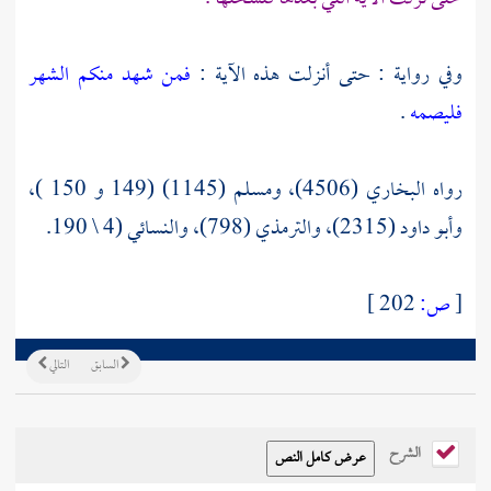
وفي رواية : حتى أنزلت هذه الآية :
فمن شهد منكم الشهر
فليصمه
.
رواه البخاري (4506)، ومسلم (1145) (149 و 150 )،
وأبو داود (2315)، والترمذي (798)، والنسائي (4 \ 190.
[
ص:
202 ]
السابق
التالي
الشرح