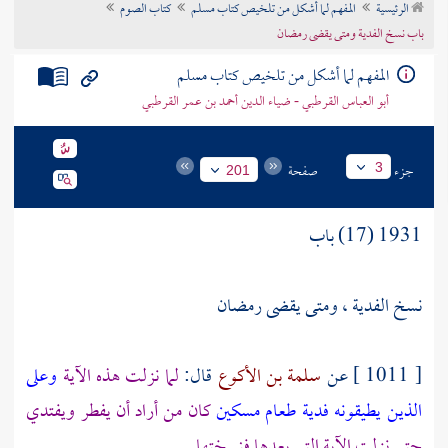
الرئيسية
المفهم لما أشكل من تلخيص كتاب مسلم
كتاب الصوم
تراجم الأعلام
باب نسخ الفدية ومتى يقضى رمضان
المفهم لما أشكل من تلخيص كتاب مسلم
أبو العباس القرطبي - ضياء الدين أحمد بن عمر القرطبي
جزء
صفحة
3
201
1931 (17) باب
نسخ الفدية ، ومتى يقضى رمضان
[ 1011 ] عن
سلمة بن الأكوع
قال:
لما نزلت هذه الآية
وعلى
الذين يطيقونه فدية طعام مسكين
كان من أراد أن يفطر ويفتدي
حتى نزلت الآية التي بعدها فنسختها .