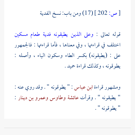
[
ص:
202 ]
(17) ومن باب: نسخ الفدية
قوله تعالى :
وعلى الذين يطيقونه فدية طعام مسكين
اختلف في قراءتها ، وفي معناها ، فأما قراءتها : فالجمهور
على : (يطيقونه) بكسر الطاء وسكون الياء ، وأصله :
يطوقونه ، وكذلك قراءة
حميد
.
ومشهور قراءة
ابن عباس
: " يطوقونه " . وقد روي عنه :
" يطيقونه " . وقرأت
عائشة
وطاوس
وعمرو بن دينار
:
" يطوقونه " .
فأما قراءة الجمهور فمعناها : يقدرون عليه . وعلى هذا