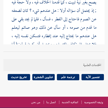
يصح بغير نية تبيت ، كما قدمنا الخلاف فيه ، ولا حجة فيه
; إذ يحتمل أن سؤاله أولا : هل عندهم شيء ؟ كان لضعفه
عن الصوم فاحتاج إلى الفطر ، فسأل ، فلما لم يجد بقي على
ما قدم من صومه ، أو سأل عن ذلك وهو صائم ليعلم
هل عندهم ما يحتاج إليه عند إفطاره فتسكن نفسه إليه ،
فلا يحتاج إلى تكلف اكتسابه ، ويحتمل أن يكون قوله: ( أنا
صائم ) ; أي : لم آكل بعد شيئا ، فيكون صائما لغة .
الخدمات العلمية
و ( الزور ) : الزوار ، قال
ابن دريد
: وهو ما يكون
الواحد والجماعة فيه سواء . وقيل : الزور : المصدر ، وبه
تفسير الآية
ترجمة علم
عناوين الشجرة
تخريج حديث
سمي الواحد والاثنان والجميع ، كما قالوا : رجل صوم
وقوم صوم وعدل ، ونحوه
للخطابي
.
وثيقة الخصوصية
اتفاقية الخدمة
اتصل بنا
من نحن