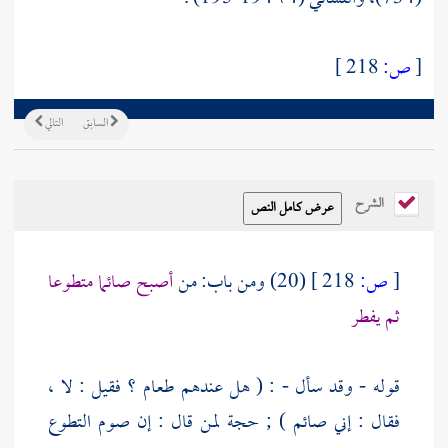
[
ص:
218 ]
السابق
التالي
الشرح
[
ص:
218 ]
(20) ومن باب: من
أصبح صائما متطوعا
ثم يفطر
قوله - وقد سأل - : ( هل عندهم طعام ؟ فقيل : لا ،
فقال : إني صائم ) ; حجة لمن قال : إن صوم التطوع