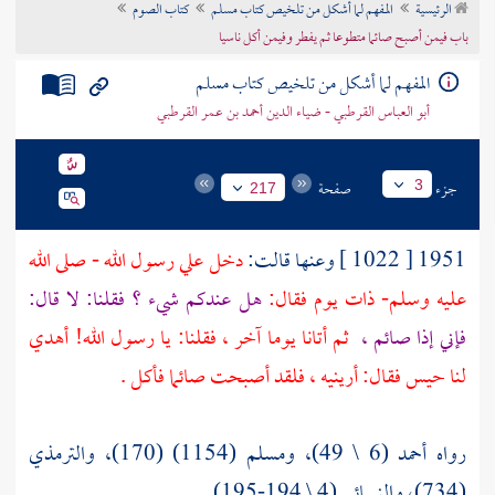
الرئيسية
المفهم لما أشكل من تلخيص كتاب مسلم
كتاب الصوم
تراجم الأعلام
باب فيمن أصبح صائما متطوعا ثم يفطر وفيمن أكل ناسيا
المفهم لما أشكل من تلخيص كتاب مسلم
أبو العباس القرطبي - ضياء الدين أحمد بن عمر القرطبي
جزء
صفحة
3
217
1951 [ 1022 ] وعنها قالت:
دخل علي رسول الله - صلى الله
عليه وسلم- ذات يوم فقال:
هل عندكم شيء ؟ فقلنا: لا قال:
فإني إذا صائم ،
ثم أتانا يوما آخر ، فقلنا: يا رسول الله! أهدي
لنا حيس فقال: أرينيه ، فلقد أصبحت صائما فأكل .
رواه أحمد (6 \ 49)، ومسلم (1154) (170)، والترمذي
(734)، والنسائي (4 \ 194-195) .