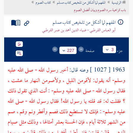
الرئيسية
المفهم لما أشكل من تلخيص كتاب مسلم
كتاب الصوم
تراجم الأعلام
باب كراهية سرد الصوم وبيان أفضل الصوم
المفهم لما أشكل من تلخيص كتاب مسلم
أبو العباس القرطبي - ضياء الدين أحمد بن عمر القرطبي
جزء
صفحة
3
227
1963 [ 1027 ] وعنه قال:
أخبر رسول الله - صلى الله عليه
وسلم- أنه يقول: لأقومن الليل ، ولأصومن النهار ما عشت ،
فقال رسول الله - صلى الله عليه وسلم- : أنت الذي تقول ذلك
؟ فقلت له: قد قلته يا رسول الله! فقال رسول الله - صلى الله
عليه وسلم- : فإنك لا تستطيع ذلك فصم وأفطر ونم وقم ، صم
من الشهر ثلاثة أيام ، فإن الحسنة بعشر أمثالها ، وذلك مثل صيام
الدهر . قال: قلت: فإني أطيق أفضل من ذلك قال: صم يوما