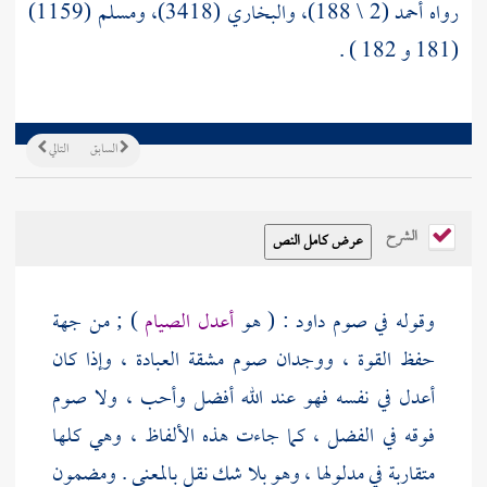
رواه أحمد (2 \ 188)، والبخاري (3418)، ومسلم (1159)
(181 و 182 ) .
السابق
التالي
الشرح
وقوله في صوم
داود
: ( هو
أعدل الصيام
) ; من جهة
حفظ القوة ، ووجدان صوم مشقة العبادة ، وإذا كان
أعدل في نفسه فهو عند الله أفضل وأحب ، ولا صوم
فوقه في الفضل ، كما جاءت هذه الألفاظ ، وهي كلها
متقاربة في مدلولها ، وهو بلا شك نقل بالمعنى . ومضمون