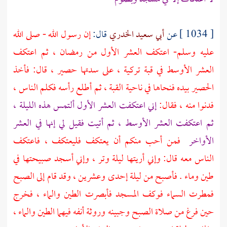
[ 1034 ] عن
أبي سعيد الخدري
قال:
إن رسول الله - صلى الله
عليه وسلم- اعتكف العشر الأول من رمضان ، ثم اعتكف
العشر الأوسط في قبة تركية ، على سدتها حصير ، قال: فأخذ
الحصير بيده فنحاها في ناحية القبة ، ثم أطلع رأسه فكلم الناس ،
فدنوا منه ، فقال:
إني اعتكفت العشر الأول ألتمس هذه الليلة ،
ثم اعتكفت العشر الأوسط ، ثم أتيت فقيل لي إنها في العشر
الأواخر
فمن أحب منكم أن يعتكف فليعتكف ، فاعتكف
الناس معه قال: وإني أريتها ليلة وتر ، وإني أسجد صبيحتها في
طين وماء . فأصبح من ليلة إحدى وعشرين ، وقد قام إلى الصبح
فمطرت السماء فوكف المسجد فأبصرت الطين والماء ، فخرج
حين فرغ من صلاة الصبح وجبينه وروثة أنفه فيهما الطين والماء ،