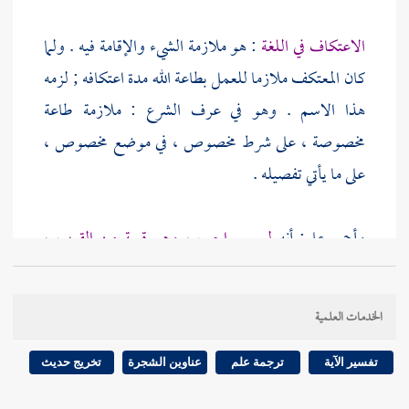
الاعتكاف في اللغة
: هو ملازمة الشيء والإقامة فيه . ولما
كان المعتكف ملازما للعمل بطاعة الله مدة اعتكافه ; لزمه
هذا الاسم . وهو في عرف الشرع : ملازمة طاعة
مخصوصة ، على شرط مخصوص ، في موضع مخصوص ،
على ما يأتي تفصيله .
وأجمع على: أنه
ليس بواجب ، وهو قربة من القرب
،
ونافلة من النوافل ، عمل بها رسول الله - صلى الله عليه
وسلم - وأصحابه وأزواجه ، ويكره الدخول فيه لمن
الخدمات العلمية
يخاف عليه العجز عن الوفاء بحقوقه .
تفسير الآية
ترجمة علم
عناوين الشجرة
تخريج حديث
واختلف منه في مسائل :