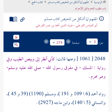
الرئيسية
المفهم لما أشكل من تلخيص كتاب مسلم
كتاب الحج
تراجم الأعلام
باب تطيب المحرم قبل الإحرام
المفهم لما أشكل من تلخيص كتاب مسلم
أبو العباس القرطبي - ضياء الدين أحمد بن عمر القرطبي
جزء
صفحة
3
274
2048 [ 1061 ] وعنها قالت:
كأني أنظر إلى وبيص الطيب وفي
رواية : المسك - في مفرق رسول الله - صلى الله عليه وسلم-
وهو محرم .
رواه أحمد (6 \ 109 و 191 )، ومسلم (1190) (39 و 45 )،
والنسائي (5 \ 140)، وابن ماجه (2927) .