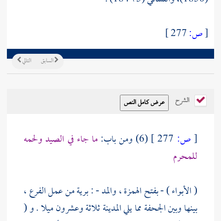
[
ص:
277 ]
السابق
التالي
الشرح
[
ص:
277 ]
(6) ومن باب:
ما جاء في الصيد ولحمه
للمحرم
(
الأبواء
) - بفتح الهمزة ، والمد - : برية من عمل الفرع ،
بينها وبين
الجحفة
مما يلي
المدينة
ثلاثة وعشرون ميلا . و (