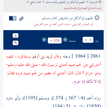
الرئيسية
المفهم لما أشكل من تلخيص كتاب مسلم
كتاب الحج
تراجم الأعلام
باب ما جاء في الصيد وفي لحمه للمحرم
المفهم لما أشكل من تلخيص كتاب مسلم
أبو العباس القرطبي - ضياء الدين أحمد بن عمر القرطبي
جزء
صفحة
3
276
2061 [ 1064 ] وعنه
وقال
لزيد بن أرقم
يستذكره ، كيف
أخبرتني عن لحم صيد أهدي لرسول الله - صلى الله عليه وسلم-
وهو حرام ؟ قال: قال: أهدي له عضو من لحم صيد فرده فقال:
إنا لا نأكله إنا حرم .
رواه أحمد (4 \ 367 و 374 )، ومسلم (1195)، وأبو داود
(1850)، والنسائي (5 \ 184) .