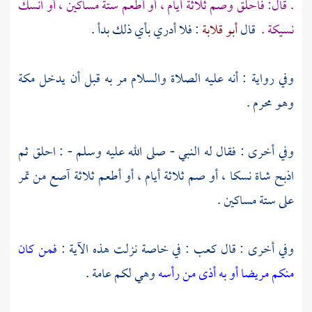
. قال: فاحلق وصم ثلاثة أيام ، أو أطعم ستة مساكين ، أو انسك
نسيكة .
قال
أبو قلابة
: فلا أدري بأي ذلك بدأ .
وفي رواية : أنه عليه الصلاة والسلام مر به قبل أن يدخل
مكة
وهو محرم .
وفي أخرى : فقال له النبي - صلى الله عليه وسلم - : احلق ثم
اذبح شاة نسكا ، أو صم ثلاثة أيام ، أو أطعم ثلاثة آصع من تمر
على ستة مساكين .
وفي أخرى : قال
كعب
: في خاصة نزلت هذه الآية :
فمن كان
منكم مريضا أو به أذى من رأسه
وهي لكم عامة .