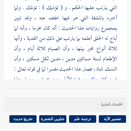
التي يترتب عليها الحكم . و ( تؤذيك ) : تؤلمك . ولما
أخبره بالمشقة التي هو فيها خفف عنه ، وقد تبين
بمجموع روايات هذا الحديث : أنه كان محرما ، وأنه لما
أباح له الحلق أعلمه بما يترتب على ذلك من الفدية ، وأنها
ثلاثة أنواع مخير بينها ، وأن الصيام ثلاثة أيام ، وأن
الإطعام لستة مساكين مدين ، مدين لكل مسكين ، وأن
النسك شاة ، فصار هذا الحديث مفسرا لما في قوله تعالى :
فمن كان منكم مريضا
الآية ، من مجمل . وصار هذا
الحديث مع الآية أصلا : في أن المحرم إذا استباح شيئا من
ممنوعات الإحرام التي لا تفسده ، فانتفع بذلك ، لزمته
الخدمات العلمية
الفدية . قال
أحمد بن صالح
: حديث
كعب بن عجرة
معمول به عند الجميع .
تفسير الآية
ترجمة علم
عناوين الشجرة
تخريج حديث