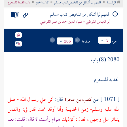
الرئيسية
المفهم لما أشكل من تلخيص كتاب مسلم
كتاب الحج
باب الفدية للمحرم
تراجم الأعلام
المفهم لما أشكل من تلخيص كتاب مسلم
أبو العباس القرطبي - ضياء الدين أحمد بن عمر القرطبي
جزء
صفحة
3
286
2080 (8) باب
الفدية للمحرم
[ 1071 ] عن
كعب بن عجرة
قال:
أتى علي رسول الله - صلى
الله عليه وسلم- زمن
الحديبية
وأنا أوقد تحت قدر لي: والقمل
يتناثر على وجهي ، فقال: أتؤذيك
هوام رأسك ؟ قال: قلت: نعم