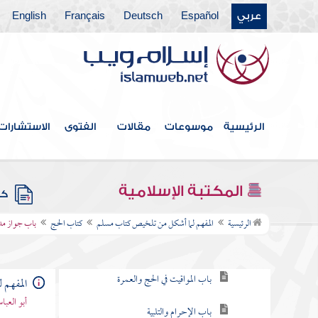
عربي
Español
Deutsch
Français
English
أبواب الاستسقاء
أبواب كسوف الشمس والقمر
كتاب الجنائز
كتاب الزكاة
الرئيسية
موسوعات
مقالات
الفتوى
الاستشارات
كتاب الصوم
أبواب الاعتكاف وليلة القدر
المكتبة الإسلامية
كتب
كتاب الحج
الرئيسية
المفهم لما أشكل من تلخيص كتاب مسلم
كتاب الحج
باب جواز مدا
باب ما يجتنبه المحرم من اللباس والطيب
باب المواقيت في الحج والعمرة
المفهم 
أبو العب
باب الإحرام والتلبية