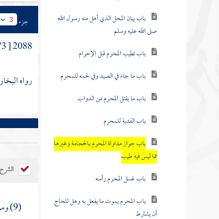
باب بيان المحل الذي أهل منه رسول الله
جزء
3
صلى الله عليه وسلم
2088 [ 1073 ] وعن
باب تطيب المحرم قبل الإحرام
باب ما جاء في الصيد وفي لحمه للمحرم
رواه البخاري (1836)، ومسلم (1203) (59)، والنسائي (5 \ 194)
باب ما يقتل المحرم من الدواب
باب الفدية للمحرم
باب جواز مداواة المحرم بالحجامة وغيرها
مما ليس فيه طيب
الشرح
باب غسل المحرم رأسه
باب المحرم يموت ما يفعل به وهل للحاج
(9) ومن باب: جواز
أن يشترط