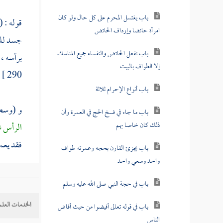
باب يغتسل المحرم على كل حال ولو كان
قوله : (
امرأة حائضا وإرداف الحائض
جسد للض
باب تفعل الحائض والنفساء جميع المناسك
برأسه ،
إلا الطواف بالبيت
290 ]
ا
باب أنواع الإحرام ثلاثة
و (وسط 
باب ما جاء في فسخ الحج في العمرة وأن
ذلك كان خاصا بهم
الرأس ش
فقد يعم
باب يجزئ القارن بحجه وعمرته طواف
واحد وسعي واحد
باب في حجة النبي صلى الله عليه وسلم
الخدمات العلم
باب في قوله تعالى أفيضوا من حيث أفاض
الناس