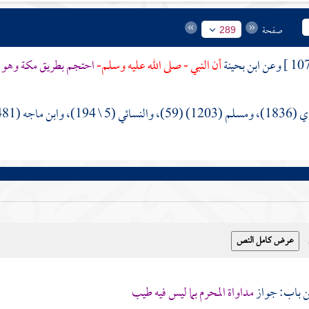
صفحة
289
ابن بحينة
أن النبي - صلى الله عليه وسلم-
احتجم بطريق
مكة
وهو 
، وابن ماجه (3481) .
مداواة المحرم بما ليس فيه طيب