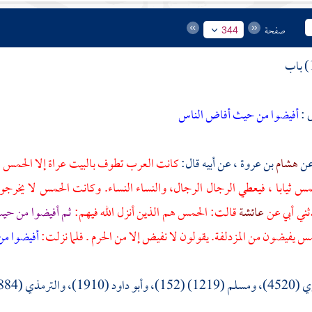
صفحة
344
ى :
أفيضوا من حيث أفاض الناس
هشام
بن عروة ، عن أبيه قال:
كانت العرب تطوف بالبيت عراة إلا الحمس 
مس ثيابا ، فيعطي الرجال الرجال، والنساء النساء. وكانت الحمس لا يخرج
ني أبي عن
عائشة
قالت: الحمس هم الذين أنزل الله فيهم:
ثم أفيضوا من حي
مس يفيضون من
المزدلفة.
يقولون لا نفيض إلا من الحرم . فلما نزلت:
أفيضوا م
(5 \ 255)، وابن ماجه (3018) .