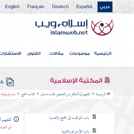
عربي
Español
Deutsch
Français
English
أبواب الاستسقاء
أبواب كسوف الشمس والقمر
كتاب الجنائز
كتاب الزكاة
الرئيسية
موسوعات
مقالات
الفتوى
الاستشارات
كتاب الصوم
أبواب الاعتكاف وليلة القدر
المكتبة الإسلامية
كتب
كتاب الحج
الرئيسية
المفهم لما أشكل من تلخيص كتاب مسلم
كتاب الحج
باب في قوله 
باب ما يجتنبه المحرم من اللباس والطيب
باب المواقيت في الحج والعمرة
المفهم 
أبو العب
باب الإحرام والتلبية