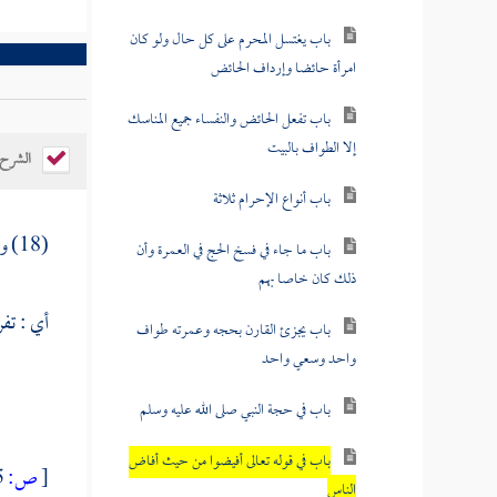
باب يغتسل المحرم على كل حال ولو كان
امرأة حائضا وإرداف الحائض
باب تفعل الحائض والنفساء جميع المناسك
إلا الطواف بالبيت
الشرح
باب أنواع الإحرام ثلاثة
(18) ومن باب قوله تعالى :
باب ما جاء في فسخ الحج في العمرة وأن
ذلك كان خاصا بهم
أي : تفر
باب يجزئ القارن بحجه وعمرته طواف
واحد وسعي واحد
باب في حجة النبي صلى الله عليه وسلم
باب في قوله تعالى أفيضوا من حيث أفاض
[
ص:
345 ]
الناس