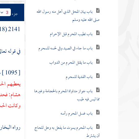
باب بيان المحل الذي أهل منه رسول الله
جزء
3
صلى الله عليه وسلم
2141 (18) باب
باب تطيب المحرم قبل الإحرام
باب ما جاء في الصيد وفي لحمه للمحرم
في قوله تعال
باب ما يقتل المحرم من الدواب
[ 1095 ] عن
باب الفدية للمحرم
يعطيهم الح
باب جواز مداواة المحرم بالحجامة وغيرها
هشام:
فحدث
مما ليس فيه طيب
وكانت الح
باب غسل المحرم رأسه
رواه البخاري (4520)، ومسلم (1219) (152)، وأبو داود (1910)، والترمذي (884)، والنسائي 
باب المحرم يموت ما يفعل به وهل للحاج
أن يشترط