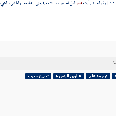
وقوله : ( رأيت
عمر
قبل الحجر ، والتزمه ) يعني : عانقه . والحفي بالشيء : 
ية
ترجمة علم
عناوين الشجرة
تخريج حديث