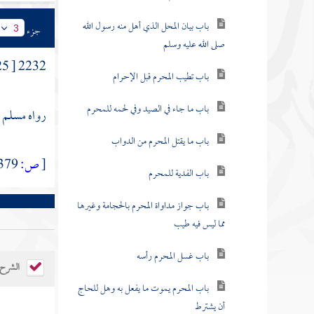
باب بيان المحل الذي أهل منه رسول الله
جزء
3
صلى الله عليه وسلم
2232 [ 1125 ] وعن
باب تطيب المحرم قبل الإحرام
باب ما جاء في الصيد وفي لحمه للمحرم
رواه مسلم (1271)، والنسائي (5 \ 227
باب ما يقتل المحرم من الدواب
[
ص:
379 ]
باب الفدية للمحرم
باب جواز مداواة المحرم بالحجامة وغيرها
مما ليس فيه طيب
باب غسل المحرم رأسه
الشرح
باب المحرم يموت ما يفعل به وهل للحاج
أن يشترط