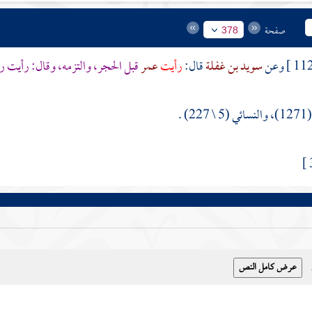
صفحة
378
سويد بن غفلة
قال:
رأيت
عمر
قبل الحجر، والتزمه، وقال: رأيت ر
) .