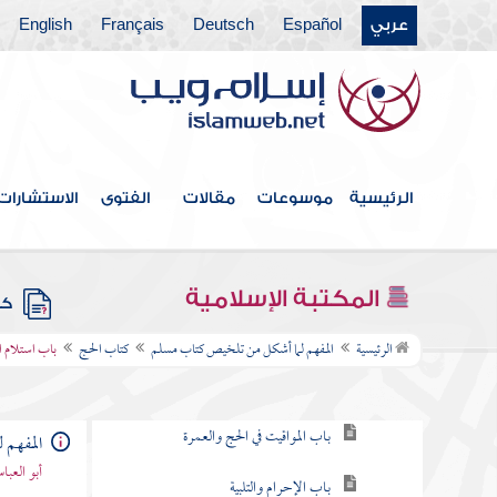
عربي
Español
Deutsch
Français
English
أبواب الاستسقاء
أبواب كسوف الشمس والقمر
كتاب الجنائز
كتاب الزكاة
الرئيسية
موسوعات
مقالات
الفتوى
الاستشارات
كتاب الصوم
أبواب الاعتكاف وليلة القدر
المكتبة الإسلامية
كتب
كتاب الحج
الرئيسية
المفهم لما أشكل من تلخيص كتاب مسلم
كتاب الحج
باب استلام ال
باب ما يجتنبه المحرم من اللباس والطيب
باب المواقيت في الحج والعمرة
المفهم 
أبو العب
باب الإحرام والتلبية