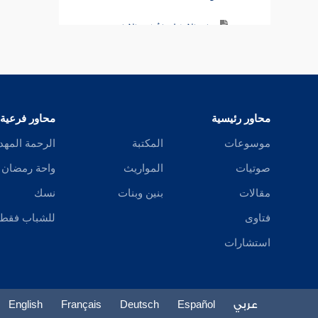
باب الإهلال بما أهل به الإمام
باب الاختلاف في أي أنواع الإحرام أفضل
باب الهدي للمتمتع والقارن
محاور رئيسية
محاور فرعية
باب الاختلاف فيما به أحرم النبي صلى الله
عليه وسلم
موسوعات
المكتبة
الرحمة المهد
صوتيات
المواريث
واحة رمضان
باب الطواف عند القدوم
مقالات
بنين وبنات
نسك
باب إباحة العمرة في أشهر الحج
فتاوى
للشباب فقط
باب تقليد الهدي وإشعاره عند الإحرام
استشارات
باب كم اعتمر النبي صلى الله عليه وسلم
وكم حج
عربي
Español
Deutsch
Français
English