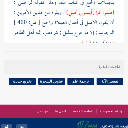
لمجملات الحج في كتاب الله. وهذا كقوله لما صلى :
(صلوا كما رأيتموني أصلي)
. ويلزم من هذين الأمرين :
أن يكون الأصل في أفعال الصلاة والحج
[
ص:
400 ]
الوجوب ; إلا ما خرج بدليل ; كما ذهب إليه أهل الظاهر
، وحكي عن
الشافعي
.
وكونه - صلى الله عليه وسلم - رمى راكبا ليظهر للناس
الخدمات العلمية
فعله على ما قررناه في طوافه ، وسعيه في حديث
جابر
.
تفسير الآية
ترجمة علم
عناوين الشجرة
تخريج حديث
وثيقة الخصوصية
اتفاقية الخدمة
اتصل بنا
من نحن