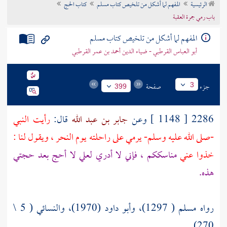
الرئيسية
المفهم لما أشكل من تلخيص كتاب مسلم
كتاب الحج
تراجم الأعلام
باب رمي جمرة العقبة
المفهم لما أشكل من تلخيص كتاب مسلم
أبو العباس القرطبي - ضياء الدين أحمد بن عمر القرطبي
جزء
صفحة
3
399
2286 [ 1148 ] وعن
جابر بن عبد الله
قال:
رأيت النبي
-صلى الله عليه وسلم- يرمي على راحلته يوم النحر ، ويقول لنا :
خذوا عني
مناسككم ، فإني لا أدري لعلي لا أحج بعد حجتي
هذه.
رواه مسلم ( 1297)، وأبو داود (1970)، والنسائي ( 5 \
270).