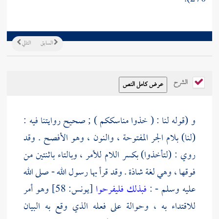
السابق
التالي
الشرح
و (قوله لنا : ( خذوا مناسككم ) ; صحيح روايتنا فيه :
(لنا) بلام الجر المفتوحة ، والنون ، وهو الأفصح . وقد
روي : (لتأخذوا) بكسر اللام للأمر ، وبالتاء باثنتين من
فوقها ، وهي لغة شاذة . وقد قرأ بها رسول الله - صلى الله
عليه وسلم - :
فبذلك فليفرحوا
[يونس: 58] وهو أمر
للاقتداء به ، وحوالة على فعله الذي وقع به البيان