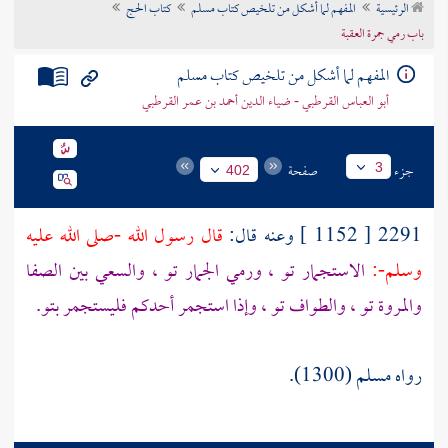
الرئيسية
المفهم لما أشكل من تلخيص كتاب مسلم
كتاب الحج
تراجم الأعلام
باب رمي جمرة العقبة
المفهم لما أشكل من تلخيص كتاب مسلم
أبو العباس القرطبي - ضياء الدين أحمد بن عمر القرطبي
جزء
صفحة
3
402
2291 [ 1152 ] وعنه قال:
قال رسول الله -صلى الله عليه
وسلم-:
الاستجمار تو ، ورمي الجمار تو ، والسعي بين
الصفا
والمروة
تو ، والطواف تو ، وإذا استجمر أحدكم فليستجمر بتو.
رواه مسلم (1300).