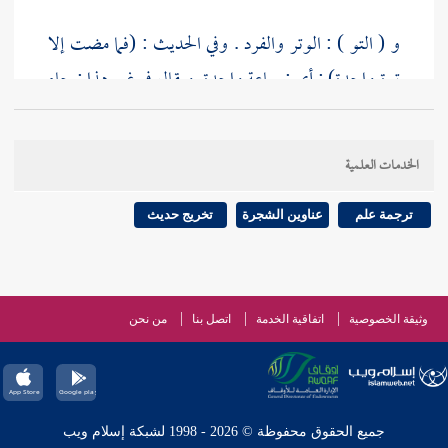
و ( التو ) : الوتر والفرد . وفي الحديث : (فما مضت إلا
توة واحدة) ; أي : ساعة واحدة. ويقال في غير هذا : جاء
فلان توا ; أي : قاصدا لا يعرج على شيء . ولا خلاف في
وجوب
الوتر في السعي ، والطواف ، ورمي الجمار
.
الخدمات العلمية
واختلف في الاستنجاء على ما مضى.
ترجمة علم
عناوين الشجرة
تخريج حديث
وثيقة الخصوصية
اتفاقية الخدمة
اتصل بنا
من نحن
جميع الحقوق محفوظة © 2026 - 1998 لشبكة إسلام ويب