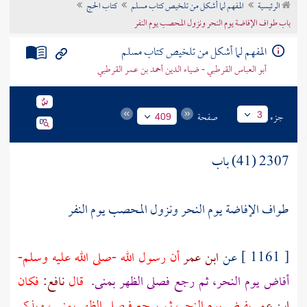
الرئيسية
المفهم لما أشكل من تلخيص كتاب مسلم
كتاب الحج
تراجم الأعلام
باب طواف الإفاضة يوم النحر ونزول المحصب يوم النفر
المفهم لما أشكل من تلخيص كتاب مسلم
أبو العباس القرطبي - ضياء الدين أحمد بن عمر القرطبي
جزء
صفحة
3
409
2307 (41) باب
طواف الإفاضة يوم النحر ونزول المحصب يوم النفر
[ 1161 ] عن
ابن عمر
أن رسول الله -صلى الله عليه وسلم-
أفاض يوم النحر، ثم رجع فصلى الظهر
بمنى.
قال
نافع:
فكان
ابن عمر
يفيض يوم النحر، ثم يرجع فيصلي الظهر
بمنى ،
ويذكر