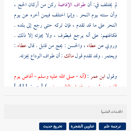
لم يختلف في: أن
طواف الإفاضة
ركن من أركان الحج ،
وأن سنته يوم النحر . وإنما اختلف فيمن أخره عن يوم
النحر على ما قد تقدم ، فإن تركه حتى رجع إلى بلده .
فكافتهم: على أنه يرجع فيطوف ، ولا يجزئه إلا ذلك .
وروي عن
عطاء
،
والحسن
: يحج من قابل . قال
عطاء
:
ويعتمر . وقد تقدم قول
مالك
: أن طواف الوداع يجزئه.
وقول
ابن عمر
:
(أنه - صلى الله عليه وسلم - أفاض يوم
النحر ، ثم رجع فصلى الظهر
بمنى
)
[
ص:
411 ]
مخالف لما تقدم من حديث
جابر
: أنه أفاض إلى
مكة
، ثم
صلى
بمكة
الظهر . وهذا هو الأصح ، ويعضده حديث
الخدمات العلمية
أنس
، قال فيه : إنه - صلى الله عليه وسلم - صلى العصر
يوم النحر بالأبطح ، وإنما صلى النبي - صلى الله عليه
ترجمة علم
عناوين الشجرة
تخريج حديث