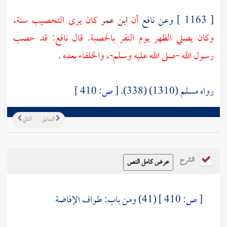
[ 1163 ] وعن
نافع
أن
ابن عمر
كان يرى التحصيب سنة،
وكان يصلي الظهر يوم النفر بالحصبة. قال
نافع:
قد حصب
رسول الله -صلى الله عليه وسلم-، والخلفاء بعده
.
رواه مسلم (1310) (338).
[
ص:
410 ]
السابق
التالي
الشرح
[
ص:
410 ]
(41) ومن باب: طواف الإفاضة