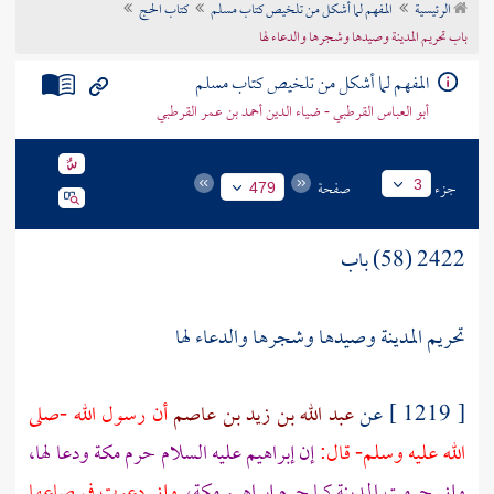
الرئيسية
المفهم لما أشكل من تلخيص كتاب مسلم
كتاب الحج
تراجم الأعلام
باب تحريم المدينة وصيدها وشجرها والدعاء لها
المفهم لما أشكل من تلخيص كتاب مسلم
أبو العباس القرطبي - ضياء الدين أحمد بن عمر القرطبي
جزء
صفحة
3
479
2422 (58) باب
تحريم
المدينة
وصيدها وشجرها والدعاء لها
[ 1219 ] عن
عبد الله بن زيد بن عاصم
أن رسول الله -صلى
الله عليه وسلم- قال:
إن
إبراهيم
عليه السلام حرم
مكة
ودعا لها،
وإني حرمت
المدينة
كما حرم
إبراهيم
مكة،
وإني دعوت في صاعها