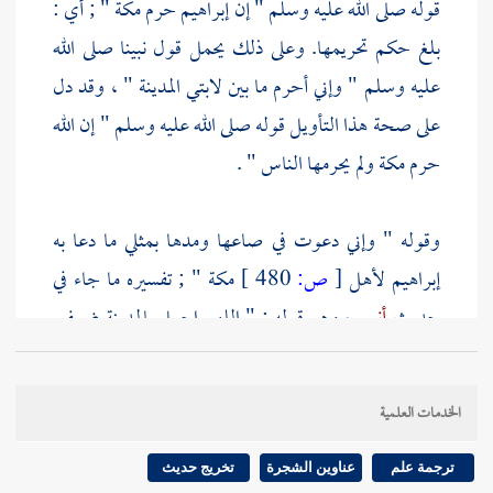
قوله صلى الله عليه وسلم " إن
إبراهيم
حرم
مكة
" ; أي :
بلغ حكم تحريمها. وعلى ذلك يحمل قول نبينا صلى الله
عليه وسلم " وإني أحرم ما بين لابتي
المدينة
" ، وقد دل
على صحة هذا التأويل قوله صلى الله عليه وسلم " إن الله
حرم
مكة
ولم يحرمها الناس " .
وقوله " وإني دعوت في صاعها ومدها بمثلي ما دعا به
إبراهيم
لأهل
[
ص:
480 ]
مكة " ; تفسيره ما جاء في
حديث
أنس
، وهو قوله : " اللهم اجعل
بالمدينة
ضعفي
ما
بمكة
من البركة " .
الخدمات العلمية
وقوله " في صاعها ومدها " ; أي : في ذي صاعها وذي
مدها ، يعني : فيما يكال بالصاع والمد . ووجه البركة تكثير
ترجمة علم
عناوين الشجرة
تخريج حديث