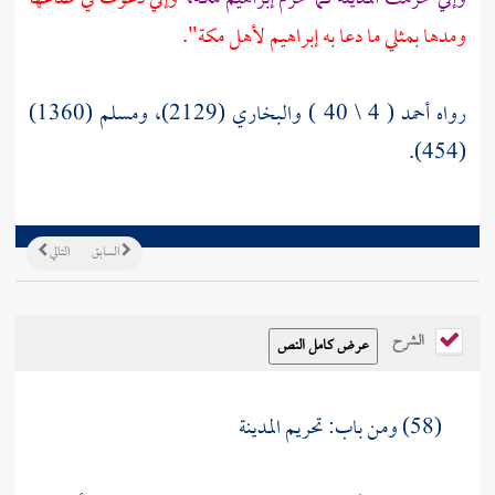
ومدها بمثلي ما دعا به
إبراهيم
لأهل
مكة".
رواه أحمد ( 4 \ 40 ) والبخاري (2129)، ومسلم (1360)
(454).
السابق
التالي
الشرح
(58) ومن باب: تحريم
المدينة