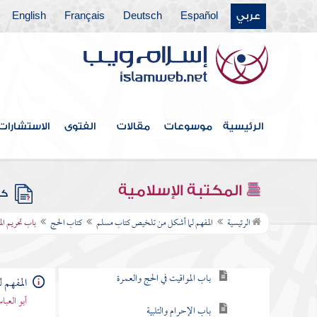
عربي
Español
Deutsch
Français
English
أبواب الاستسقاء
أبواب كسوف الشمس والقمر
كتاب الجنائز
كتاب الزكاة
الرئيسية
موسوعات
مقالات
الفتوى
الاستشارات
كتاب الصوم
أبواب الاعتكاف وليلة القدر
المكتبة الإسلامية
كتب
كتاب الحج
الرئيسية
المفهم لما أشكل من تلخيص كتاب مسلم
كتاب الحج
باب تحريم ال
باب ما يجتنبه المحرم من اللباس والطيب
باب المواقيت في الحج والعمرة
المفهم 
أبو العب
باب الإحرام والتلبية