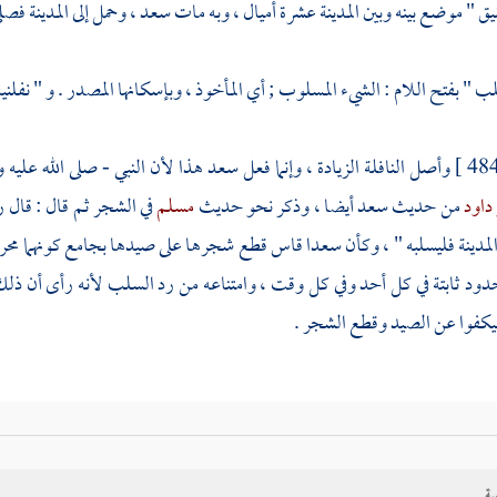
يق
" موضع بينه وبين
المدينة
عشرة أميال ، وبه مات
سعد
، وحمل إلى
المدينة
فصلي
ب " بفتح اللام : الشيء المسلوب ; أي المأخوذ ، وبإسكانها المصدر . و " نفلنيه 
وأصل النافلة الزيادة ، وإنما فعل
سعد
هذا لأن النبي - صلى الله علي
 داود
من حديث
سعد
أيضا ، وذكر نحو حديث
مسلم
في الشجر ثم قال : قال 
لمدينة
فليسلبه " ، وكأن
سعدا
قاس قطع شجرها على صيدها بجامع كونهما محرمين
حدود ثابتة في كل أحد وفي كل وقت ، وامتناعه من رد السلب لأنه رأى أن ذلك
يكفوا عن الصيد وقطع الشجر .
ية