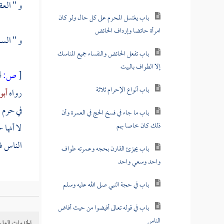
و "
العق
باب يغتسل المحرم على كل حال ولو كان
امرأة حائضا وإرداف الحائض
و " السل
باب تفعل الحائض والنفساء جميع المناسك
إلا الطواف بالبيت
[
ص:
484 ]
باب أنواع الإحرام ثلاثة
رواه
أبو
في حرم
ا
باب ما جاء في فسخ الحج في العمرة وأن
ذلك كان خاصا بهم
لا أنها 
الناس ف
باب يجزئ القارن بحجه وعمرته طواف
واحد وسعي واحد
باب في حجة النبي صلى الله عليه وسلم
باب في قوله تعالى أفيضوا من حيث أفاض
الناس
الخدمات العلم