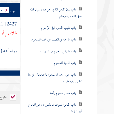
باب بيان المحل الذي أهل منه رسول الله
جزء
3
صلى الله عليه وسلم
2427 [ 1221 ] وعنه
باب تطيب المحرم قبل الإحرام
غلامهم أو ع
باب ما جاء في الصيد وفي لحمه للمحرم
رواه أحمد ( 1 \ 168 )، ومسلم (1364).
باب ما يقتل المحرم من الدواب
باب الفدية للمحرم
باب جواز مداواة المحرم بالحجامة وغيرها
مما ليس فيه طيب
باب غسل المحرم رأسه
الشرح
باب المحرم يموت ما يفعل به وهل للحاج
أن يشترط