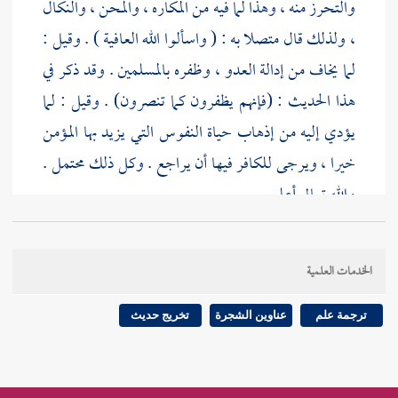
والتحرز منه ، وهذا لما فيه من المكاره ، والمحن ، والنكال
، ولذلك قال متصلا به : ( واسألوا الله العافية ) . وقيل :
لما يخاف من إدالة العدو ، وظفره بالمسلمين . وقد ذكر في
هذا الحديث : (فإنهم يظفرون كما تنصرون) . وقيل : لما
يؤدي إليه من إذهاب حياة النفوس التي يزيد بها المؤمن
خيرا ، ويرجى للكافر فيها أن يراجع . وكل ذلك محتمل .
والله تعالى أعلم .
ولا يقال : فلقاء العدو وقتاله طاعة يحصل منه إما الظفر
الخدمات العلمية
بالعدو ، وإما الشهادة ، فكيف ينهى عنه ؟ وقد حض
الشرع على تمني الشهادة ، ورغب فيه ، فقال :
(من سأل
ترجمة علم
عناوين الشجرة
تخريج حديث
الله الشهادة صادقا من قلبه ، بلغه الله منازل الشهداء ،
وإن مات على فراشه)
؟! لأنا نقول : لقاء العدو وإن كان