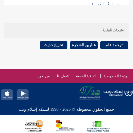
مبين في الحديث .
والثاني : قوله - صلى الله عليه وسلم - : (من بدل دينه
الخدمات العلمية
فاقتلوه) . وفي المسألة أبحاث تعلم في علم الخلاف .
ترجمة علم
عناوين الشجرة
تخريج حديث
قال
القاضي أبو الفضل عياض
: أجمع العلماء على الأخذ
بهذا الحديث في ترك قتل النساء ، والصبيان ، إذا لم يقاتلوا
.
وثيقة الخصوصية
اتفاقية الخدمة
اتصل بنا
من نحن
واختلفوا إذا قاتلوا .
جميع الحقوق محفوظة © 2026 - 1998 لشبكة إسلام ويب
[
ص:
528 ]
فجمهور العلماء وكافة من يحفظ عنه : على
أنهم إذا قاتلوا قتلوا . قال
الحسن
: وكذلك : لو خرج