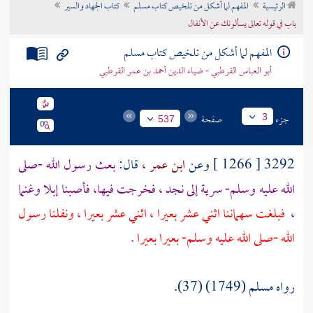
الرئيسية
المفهم لما أشكل من تلخيص كتاب مسلم
كتاب الجهاد والسير
تراجم الأعلام
باب في قوله تعالى يسألونك عن الأنفال
المفهم لما أشكل من تلخيص كتاب مسلم
أبو العباس القرطبي - ضياء الدين أحمد بن عمر القرطبي
جزء
صفحة
3
537
3292 [ 1266 ] وعن
ابن عمر ،
قال:
بعث رسول الله -صلى
الله عليه وسلم- سرية إلى
نجد ،
فخرجت فيها، فأصبنا إبلا وغنما
،
فبلغت سهماننا اثني عشر بعيرا ، اثني عشر بعيرا ، ونفلنا رسول
الله -صلى الله عليه وسلم- بعيرا بعيرا .
رواه مسلم (1749) (37).