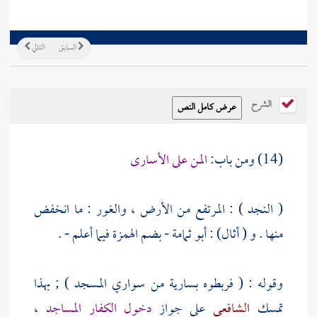
السابق
التالي
الشرح
(14) ومن باب:
المن على الأسارى
( النجد ) : المرتفع من الأرض ، والغور : ما انخفض
منها . و (
أثال) : أبو ثمامة
- بضم الهمزة فيما أعلم - .
وقوله : ( فربطوه بسارية من سواري المسجد ) ; بهذا
تمسك
الشافعي
على جواز
دخول الكفار المساجد
،