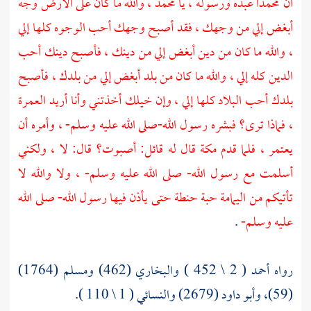
أن محمدا عبده ورسوله ، يا محمد ، والله ما كان على الأرض وجه
أبغض إلي من وجهك ، فقد أصبح وجهك أحب الوجوه كلها إلي
، والله ما كان من دين أبغض إلي من دينك ، فأصبح دينك أحب
الدين كله إلي ، والله ما كان من بلد أبغض إلي من بلدك ، فأصبح
بلدك أحب البلاد كلها إلي ، وإن خيلك أخذتني وأنا أريد العمرة
، فماذا ترى؟ فبشره رسول الله-صلى الله عليه وسلم- ، وأمره أن
يعتمر ، فلما قدم
مكة
قال له قائل: أصبوت؟ قال: لا ، ولكني
أسلمت مع رسول الله- صلى الله عليه وسلم- ، ولا والله لا
تأتيكم من
اليمامة
حبة حنطة حتى يأذن فيها رسول الله- صلى الله
عليه وسلم-
.
رواه أحمد ( 2 \ 452 ) والبخاري (462) ومسلم (1764)
(59)، وأبو داود (2679) والنسائي ( 1 \ 110 ).