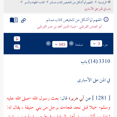
الرئيسية
المفهم لما أشكل من تلخيص كتاب مسلم
كتاب الجهاد والسير
تراجم الأعلام
باب في المن على الأسارى
المفهم لما أشكل من تلخيص كتاب مسلم
أبو العباس القرطبي - ضياء الدين أحمد بن عمر القرطبي
جزء
صفحة
3
583
3310 (14) باب
في المن على الأسارى
[ 1281 ] عن
أبي هريرة
قال:
بعث رسول الله -صلى الله عليه
وسلم- خيلا قبل
نجد
فجاءت برجل من
بني حنيفة ،
يقال له:
ثمامة بن أثال ،
سيد أهل
اليمامة ،
فربطوه بسارية من سواري