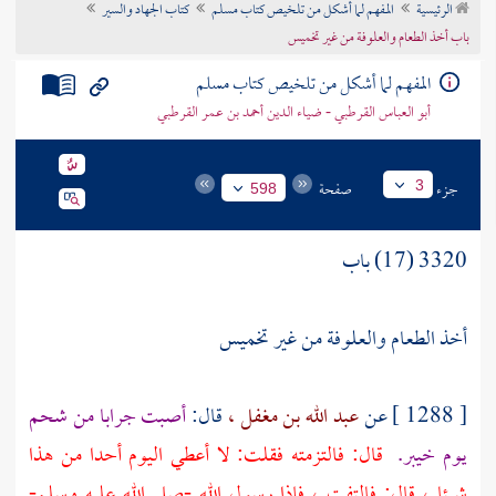
الرئيسية
المفهم لما أشكل من تلخيص كتاب مسلم
كتاب الجهاد والسير
تراجم الأعلام
باب أخذ الطعام والعلوفة من غير تخميس
المفهم لما أشكل من تلخيص كتاب مسلم
أبو العباس القرطبي - ضياء الدين أحمد بن عمر القرطبي
جزء
صفحة
3
598
3320 (17) باب
أخذ الطعام والعلوفة من غير تخميس
[ 1288 ] عن
عبد الله بن مغفل ،
قال:
أصبت جرابا من شحم
يوم
خيبر.
قال: فالتزمته فقلت: لا أعطي اليوم أحدا من هذا
شيئا ، قال: فالتفت ، فإذا رسول الله -صلى الله عليه وسلم-