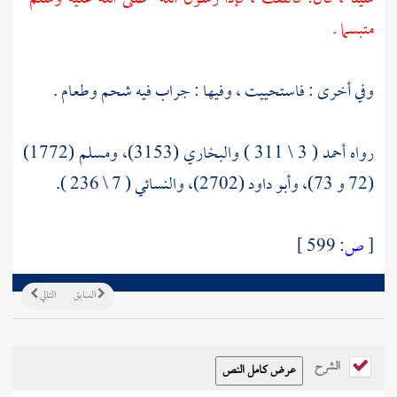
متبسما .
وفي أخرى : فاستحييت ، وفيها : جراب فيه شحم وطعام .
رواه أحمد ( 3 \ 311 ) والبخاري (3153)، ومسلم (1772)
(72 و 73)، وأبو داود (2702)، والنسائي ( 7 \ 236 ).
[
ص:
599 ]
السابق
التالي
الشرح