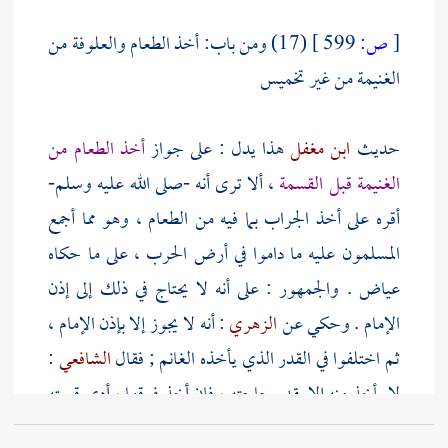
[
ص:
599 ]
(17) ومن باب: أخذ الطعام والعلوفة من
الغنيمة من غير تخميس
حديث
ابن مغفل
هذا يدل : على جواز
أخذ الطعام من
الغنيمة قبل القسمة
، ألا ترى أنه -صلى الله عليه وسلم-
أقره على أخذ الجراب بما فيه من الطعام ، وهو مما أجمع
المسلمون عليه ما داموا في أرض الحرب ، على ما حكاه
عياض
. والجمهور : على أنه لا يحتاج في ذلك إلى إذن
الإمام . وحكي عن
الزهري
: أنه لا يجوز إلا بإذن الإمام ،
ثم اختلفوا في القدر الذي يأخذه الغانم ; فقال
الشافعي
:
لا يأخذ منه إلا بقدر حاجته ، فإن أخذ فوقها ، أدى قيمته
في المقاسم ، وكذلك : إن أخذ ما لا يضطر إليه في القوت