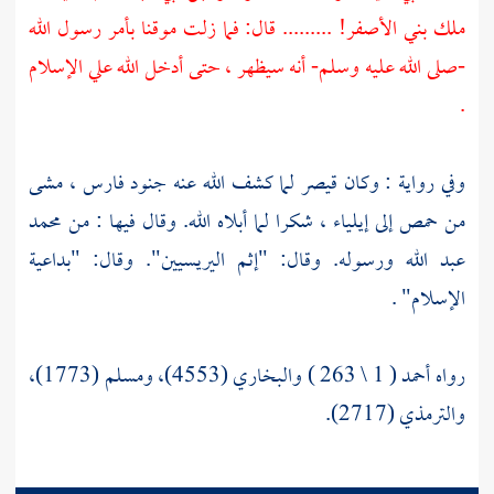
ملك
بني الأصفر! .........
قال: فما زلت موقنا بأمر رسول الله
-صلى الله عليه وسلم- أنه سيظهر ، حتى أدخل الله علي الإسلام
.
وفي رواية : وكان
قيصر
لما كشف الله عنه جنود
فارس ،
مشى
من
حمص
إلى
إيلياء ،
شكرا لما أبلاه الله. وقال فيها : من محمد
عبد الله ورسوله. وقال: "إثم اليريسيين". وقال: "بداعية
الإسلام" .
رواه أحمد ( 1 \ 263 ) والبخاري (4553)، ومسلم (1773)،
والترمذي (2717).