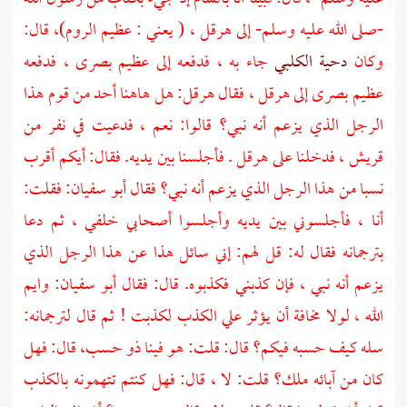
-صلى الله عليه وسلم- إلى
هرقل ، (
يعني : عظيم الروم)، قال:
وكان
دحية الكلبي
جاء به ، فدفعه إلى عظيم
بصرى ،
فدفعه
عظيم
بصرى
إلى
هرقل ،
فقال
هرقل:
هل هاهنا أحد من قوم هذا
الرجل الذي يزعم أنه نبي؟ قالوا: نعم ، فدعيت في نفر من
قريش ،
فدخلنا على
هرقل .
فأجلسنا بين يديه. فقال: أيكم أقرب
نسبا من هذا الرجل الذي يزعم أنه نبي؟ فقال
أبو سفيان:
فقلت:
أنا ، فأجلسوني بين يديه وأجلسوا أصحابي خلفي ، ثم دعا
بترجمانه فقال له: قل لهم: إني سائل هذا عن هذا الرجل الذي
يزعم أنه نبي ، فإن كذبني فكذبوه. قال: فقال
أبو سفيان:
وايم
الله ، لولا مخافة أن يؤثر علي الكذب لكذبت ! ثم قال لترجمانه:
سله كيف حسبه فيكم؟ قال: قلت: هو فينا ذو حسب، قال: فهل
كان من آبائه ملك؟ قلت: لا ، قال: فهل كنتم تتهمونه بالكذب