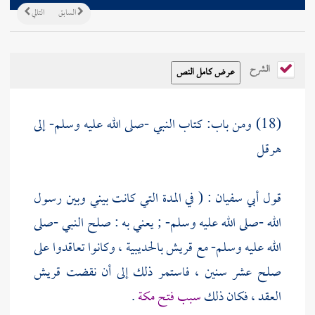
السابق
التالي
الشرح
(18) ومن باب: كتاب النبي -صلى الله عليه وسلم- إلى
هرقل
قول
أبي سفيان
: ( في المدة التي كانت بيني وبين رسول
الله -صلى الله عليه وسلم- ; يعني به : صلح النبي -صلى
الله عليه وسلم- مع
قريش
بالحديبية
، وكانوا تعاقدوا على
صلح عشر سنين ، فاستمر ذلك إلى أن نقضت
قريش
العقد ، فكان ذلك
سبب فتح مكة
.