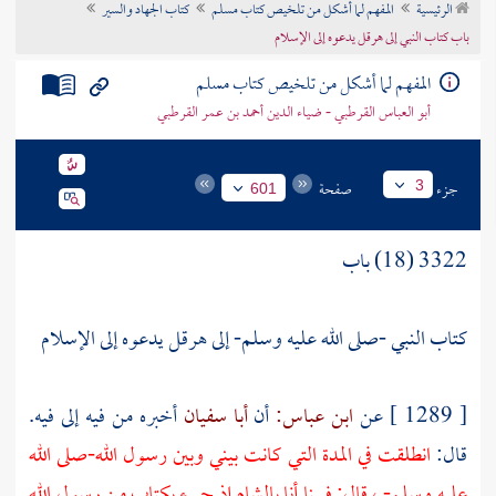
الرئيسية
المفهم لما أشكل من تلخيص كتاب مسلم
كتاب الجهاد والسير
تراجم الأعلام
باب كتاب النبي إلى هرقل يدعوه إلى الإسلام
المفهم لما أشكل من تلخيص كتاب مسلم
أبو العباس القرطبي - ضياء الدين أحمد بن عمر القرطبي
جزء
صفحة
3
601
3322 (18) باب
كتاب النبي -صلى الله عليه وسلم- إلى
هرقل
يدعوه إلى الإسلام
[ 1289 ] عن
ابن عباس:
أن
أبا سفيان
أخبره من فيه إلى فيه.
قال:
انطلقت في المدة التي كانت بيني وبين رسول الله-صلى الله
عليه وسلم- ، قال: فبينا أنا بالشام إذ جيء بكتاب من رسول الله