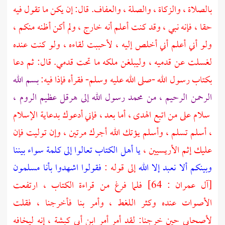
بالصلاة ، والزكاة ، والصلة ، والعفاف. قال: إن يكن ما تقول فيه
حقا ، فإنه نبي ، وقد كنت أعلم أنه خارج ، ولم أكن أظنه منكم ،
ولو أني أعلم أني أخلص إليه ، لأحببت لقاءه ، ولو كنت عنده
لغسلت عن قدميه ، وليبلغن ملكه ما تحت قدمي. قال: ثم دعا
بكتاب رسول الله -صلى الله عليه وسلم- فقرأه فإذا فيه:
بسم الله
الرحمن الرحيم ، من محمد رسول الله إلى
هرقل
عظيم الروم ،
سلام على من اتبع الهدى ، أما بعد ، فإني أدعوك بدعاية الإسلام
، أسلم تسلم ، وأسلم يؤتك الله أجرك مرتين ، وإن توليت فإن
عليك إثم الأريسيين ،
يا أهل الكتاب تعالوا إلى كلمة سواء بيننا
وبينكم ألا نعبد إلا الله
إلى قوله :
فقولوا اشهدوا بأنا مسلمون
[آل عمران : 64] فلما فرغ من قراءة الكتاب ، ارتفعت
الأصوات عنده وكثر اللغط ، وأمر بنا فأخرجنا ، فقلت
لأصحابي حين خرجنا: لقد أمر أمر ابن أبي كبشة ، إنه ليخافه