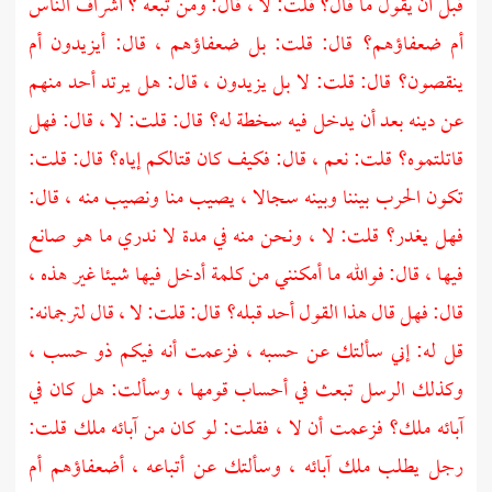
قبل أن يقول ما قال؟ قلت: لا ، قال: ومن تبعه ؟ أشراف الناس
أم ضعفاؤهم؟ قال: قلت: بل ضعفاؤهم ، قال: أيزيدون أم
ينقصون؟ قال: قلت: لا بل يزيدون ، قال: هل يرتد أحد منهم
عن دينه بعد أن يدخل فيه سخطة له؟ قال: قلت: لا ، قال: فهل
قاتلتموه؟ قلت: نعم ، قال: فكيف كان قتالكم إياه؟ قال: قلت:
تكون الحرب بيننا وبينه سجالا ، يصيب منا ونصيب منه ، قال:
فهل يغدر؟ قلت: لا ، ونحن منه في مدة لا ندري ما هو صانع
فيها ، قال: فوالله ما أمكنني من كلمة أدخل فيها شيئا غير هذه ،
قال: فهل قال هذا القول أحد قبله؟ قال: قلت: لا ، قال لترجمانه:
قل له: إني سألتك عن حسبه ، فزعمت أنه فيكم ذو حسب ،
وكذلك الرسل تبعث في أحساب قومها ، وسألت: هل كان في
آبائه ملك؟ فزعمت أن لا ، فقلت: لو كان من آبائه ملك قلت:
رجل يطلب ملك آبائه ، وسألتك عن أتباعه ، أضعفاؤهم أم