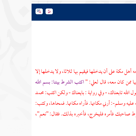
حه أهل
مكة
على أن يدخلها فيقيم بها ثلاثا، ولا يدخلها إلا
ا ممن كان معه، قال
لعلي: "
اكتب الشرط بيننا: بسم الله
 الله تابعناك، - وفي رواية : بايعناك - ولكن اكتب:
محمد
له عليه وسلم-: أرني مكانها. فأراه مكانها. فمحاها، وكتب:
ط صاحبك فأمره فليخرج، فأخبره بذلك. فقال: "نعم"،