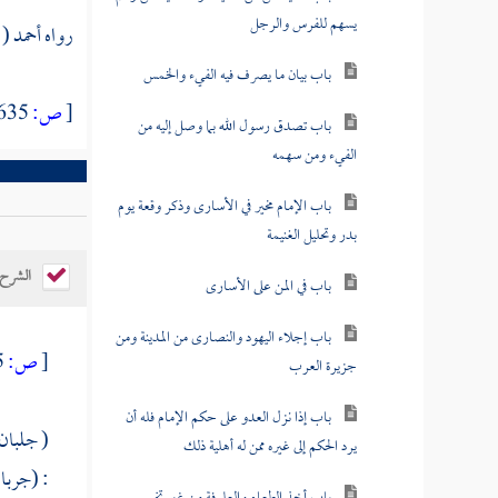
يسهم للفرس والرجل
رواه أحمد ( 4 \ 289 - 291) والبخاري (2698)، ومسلم (1783) (92)، وأبو داود (1832).
باب بيان ما يصرف فيه الفيء والخمس
[
ص:
635 ]
باب تصدق رسول الله بما وصل إليه من
الفيء ومن سهمه
باب الإمام مخير في الأسارى وذكر وقعة يوم
بدر وتحليل الغنيمة
الشرح
باب في المن على الأسارى
باب إجلاء اليهود والنصارى من المدينة ومن
[
ص:
635 ]
جزيرة العرب
باب إذا نزل العدو على حكم الإمام فله أن
( جلبان 
يرد الحكم إلى غيره ممن له أهلية ذلك
: (جربا