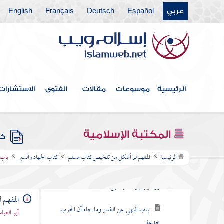
عربي
Español
Deutsch
Français
English
أبواب كسوف الشمس والقمر
كتاب الجنائز
كتاب الزكاة
كتاب الصوم
الرئيسية
موسوعات
مقالات
الفتوى
الاستشارات
أبواب الاعتكاف وليلة القدر
كتاب الحج
المكتبة الإسلامية
كتب
كتاب الجهاد والسير
الرئيسية
المفهم لما أشكل من تلخيص كتاب مسلم
كتاب الجهاد والسير
باب ص
باب في التأمير على الجيوش والسرايا
ووصيتهم والدعوة قبل القتال
المفهم 
باب النهي عن الغدر وما جاء أن الحرب
أبو العب
خدعة