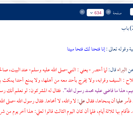
صفحة
634
ة وقوله تعالى :
إنا فتحنا لك فتحا مبينا
البراء
قال:
لما أحصر - يعني : النبي-صلى الله عليه وسلم- عند البيت، صال
اح : السيف وقرابه، ولا يخرج بأحد معه من أهلها، ولا يمنع أحدا يمكث به
يم، هذا ما قاضى عليه محمد رسول الله".
فقال له المشركون: لو نعلم أنك رسول
فأمر
عليا
أن يمحاها، فقال
علي:
لا والله، لا أمحاها. فقال رسول الله -صلى ال
. فأقام بها ثلاثة أيام، فلما أن كان اليوم الثالث قالوا
لعلي:
هذا آخر يوم من شر