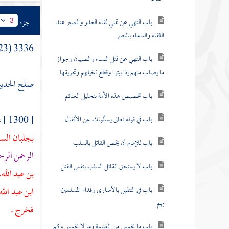
باب النهي عن تمني لقاء العدو والصبر عند
جزء
3
اللقاء والدعاء بالنصر
3336 (23) باب
باب النهي عن قتل النساء والصبيان وجواز
ما يصاب منهم إذا بيتوا وقطع نخيلهم وتحريقها
صلح الحديبي
باب تخصيص هذه الأمة بتحليل الغنائم
[ 1300 ] عن
باب في قوله تعالى يسألونك عن الأنفال
بجلبان السل
باب للإمام أن يخص القاتل بالسلب
الرحمن الرح
باب لا يستحق القاتل السلب بنفس القتل
بن عبد الله.
باب في التنفيل بالأسارى وفداء المسلمين
ابن عبد الله
بهم
فخرج .
باب ما يخمس من الغنيمة وما لا يخمس وكم