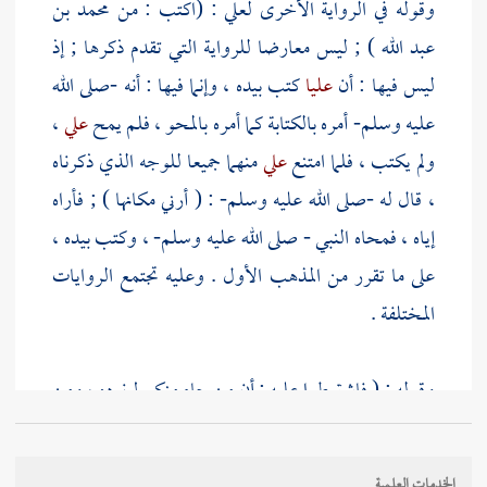
وقوله في الرواية الأخرى
لعلي
: (اكتب : من
محمد بن
عبد الله
) ; ليس معارضا للرواية التي تقدم ذكرها ; إذ
ليس فيها : أن
عليا
كتب بيده ، وإنما فيها : أنه -صلى الله
عليه وسلم- أمره بالكتابة كما أمره بالمحو ، فلم يمح
علي
،
ولم يكتب ، فلما امتنع
علي
منهما جميعا للوجه الذي ذكرناه
، قال له -صلى الله عليه وسلم- : ( أرني مكانها ) ; فأراه
إياه ، فمحاه النبي - صلى الله عليه وسلم- ، وكتب بيده ،
على ما تقرر من المذهب الأول . وعليه تجتمع الروايات
المختلفة .
وقوله : ( فاشترطوا عليه : أن من جاء منكم لم نرده ، ومن
جاء منا رددتموه علينا ) ; لا خلاف بين الرواة والمتأولين :
أن الرجال داخلون في هذا اللفظ العام ، واختلفوا : هل
الخدمات العلمية