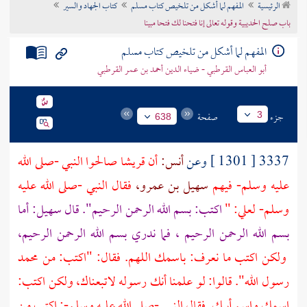
الرئيسية
المفهم لما أشكل من تلخيص كتاب مسلم
كتاب الجهاد والسير
تراجم الأعلام
باب صلح الحديبية وقوله تعالى إنا فتحنا لك فتحا مبينا
المفهم لما أشكل من تلخيص كتاب مسلم
أبو العباس القرطبي - ضياء الدين أحمد بن عمر القرطبي
جزء
صفحة
3
638
3337 [ 1301 ] وعن
أنس:
أن
قريشا
صالحوا النبي -صلى الله
عليه وسلم- فيهم
سهيل بن عمرو،
فقال النبي -صلى الله عليه
وسلم-
لعلي: "
اكتب: بسم الله الرحمن الرحيم". قال
سهيل:
أما
بسم الله الرحمن الرحيم ، فما ندري بسم الله الرحمن الرحيم،
ولكن اكتب ما نعرف: باسمك اللهم. فقال: "اكتب: من محمد
رسول الله". قالوا: لو علمنا أنك رسوله لاتبعناك، ولكن اكتب:
اسمك واسم أبيك. فقال النبي -صلى الله عليه وسلم-: اكتب من