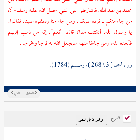
محمد بن عبد الله. فاشترطوا على النبي -صلى الله عليه وسلم- أن
من جاء منكم لم نرده عليكم، ومن جاء منا رددتموه علينا. فقالوا:
يا رسول الله، أتكتب هذا؟ قال: "نعم"، إنه من ذهب إليهم
فأبعده الله، ومن جاءنا منهم سيجعل الله له فرجا ومخرجا .
رواه أحمد ( 3 \ 268 )، ومسلم (1784).
السابق
التالي
الشرح