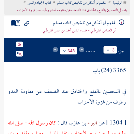
الرئيسية
المفهم لما أشكل من تلخيص كتاب مسلم
كتاب الجهاد والسير
تراجم الأعلام
باب في التحصين بالقلع والخنادق عند الضعف عن مقاومة العدو وطرف من غزوة الأحزاب
المفهم لما أشكل من تلخيص كتاب مسلم
أبو العباس القرطبي - ضياء الدين أحمد بن عمر القرطبي
جزء
صفحة
3
643
3365 (24) باب
في التحصين بالقلع والخنادق عند الضعف عن مقاومة العدو
وطرف من غزوة الأحزاب
[ 1304 ] عن
البراء
بن عازب قال :
كان رسول الله - صلى الله
عليه وسلم- : يوم الأحزاب ينقل التراب معنا ، ولقد وارى