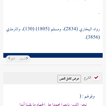
.
رواه البخاري (2834)، ومسلم (1805) (130)، والترمذي
(3856).
السابق
التالي
الشرح
وقولهم : (
نحن الذين بايعوا
محمدا
على الجهاد ما بقينا أبدا