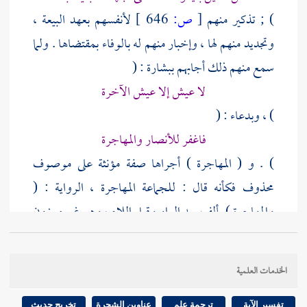
) ; تذكير منهم
[
ص:
646 ]
لأنفسهم بعهد البيعة ،
وتجديد منهم لها ، وإخبار منهم له بالوفاء بمقتضاها . ولما
سمع منهم ذلك أجابهم ببشارة : (
لا عيش إلا عيش الآخرة
) ، وبدعاء : (
فاغفر للأنصار والمهاجرة
) . و ( المهاجرة ) أجراها صفة مؤنثة على موصوف
محذوف فكأنه قال : للجماعة المهاجرة ، الرواية : (
والمهاجرة ) بألف بعد الواو وقبل اللام ، وهو غير موزون
; لأنه سجع ، ولا يشترط فيه الوزن ، ولو اشترط فإن الله
تعالى قال :
وما علمناه الشعر وما ينبغي له
[يس: 69]
الخدمات العلمية
ولو قال : وللمهاجرة - بلامين- لاتزن ، إذا نقل حركة (
تفسير الآية
ترجمة علم
عناوين الشجرة
تخريج حديث