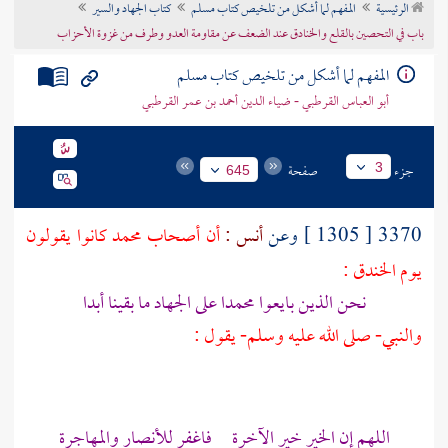
الرئيسية
المفهم لما أشكل من تلخيص كتاب مسلم
كتاب الجهاد والسير
تراجم الأعلام
باب في التحصين بالقلع والخنادق عند الضعف عن مقاومة العدو وطرف من غزوة الأحزاب
المفهم لما أشكل من تلخيص كتاب مسلم
أبو العباس القرطبي - ضياء الدين أحمد بن عمر القرطبي
جزء
صفحة
3
645
3370 [ 1305 ] وعن
أنس :
أن أصحاب محمد كانوا يقولون
يوم الخندق :
نحن الذين بايعوا محمدا على الجهاد ما بقينا أبدا
والنبي- صلى الله عليه وسلم- يقول :
اللهم إن الخير خير الآخرة فاغفر للأنصار والمهاجرة