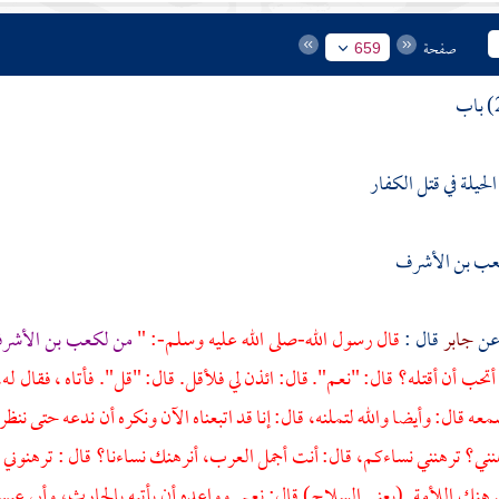
صفحة
659
لحيلة في قتل الكفار
ب بن الأشرف
جابر
قال :
قال رسول الله-صلى الله عليه وسلم-: "
من
لكعب بن الأش
أتحب أن أقتله؟ قال: "نعم". قال: ائذن لي فلأقل. قال: "قل". فأتاه ، فقال له،
سمعه قال: وأيضا والله لتملنه، قال: إنا قد اتبعناه الآن ونكره أن ندعه حتى ن
هنني؟ ترهنني نساءكم، قال: أنت أجمل العرب، أنرهنك نساءنا؟ قال : ترهنوني
رهنك اللأمة. (يعني السلاح) قال: نعم. وواعده أن يأتيه
بالحارث،
وأبي عب