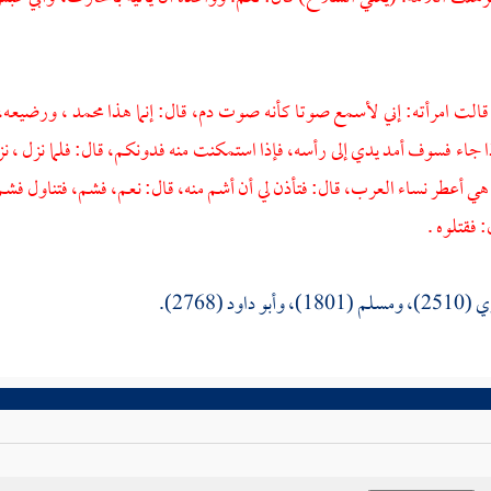
 قالت امرأته: إني لأسمع صوتا كأنه صوت دم، قال: إنما هذا
محمد ،
ورضيعه،
ذا جاء فسوف أمد يدي إلى رأسه، فإذا استمكنت منه فدونكم، قال: فلما نزل ،
 هي أعطر نساء العرب، قال: فتأذن لي أن أشم منه، قال: نعم، فشم، فتناول فش
 فقتلوه .
 داود (2768).