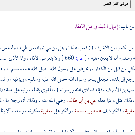
إعمال الحيلة في قتل الكفار
 من
لكعب بن الأشرف
) ;
كعب
هذا : رجل من
بني نبهان
من طيء ، وأمه من
ب
ه وسلم- أن لا يعين عليه ،
[
ص:
660 ]
ولا يتعرض لأذاه ، ولا لأذى المس
كي من قتل من الكفار ، ويحرض على رسول الله - صلى الله عليه وسلم- ، و
 رجع إلى بلده ، فجعل يهجو رسول الله -صلى الله عليه وسلم- ، ويؤذيه ، والمس
عب بن الأشرف
، فإنه قد آذى الله ورسوله ) ، فأغرى بقتله ، ونبه على علة ذل
 ذلك قتل ، كما فعله
علي بن أبي طالب
رضي الله عنه ، وذلك أن رجلا قال ذ
عاوية
، فأنكر ذلك
محمد بن مسلمة
، وأنكر على
معاوية
سكوته ، وحلف ألا يظله و
ظهر لي : أنه يقتل ، ولا يستتاب ; لأن ذلك زندقة إن نسب الغدر للنبي -صلى ا