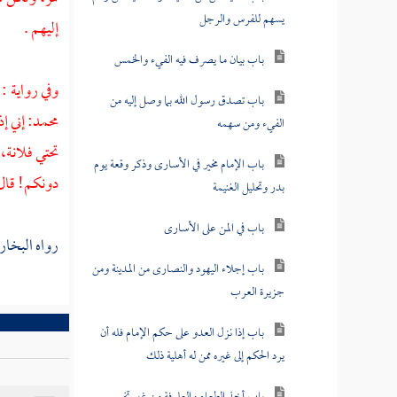
يسهم للفرس والرجل
إليهم .
باب بيان ما يصرف فيه الفيء والخمس
وفي رواية :
باب تصدق رسول الله بما وصل إليه من
محمد:
إني إ
الفيء ومن سهمه
تحتي فلانة،
باب الإمام مخير في الأسارى وذكر وقعة يوم
دونكم! قال:
بدر وتحليل الغنيمة
باب في المن على الأسارى
رواه البخاري (2510)، ومسلم (1801)، وأبو
باب إجلاء اليهود والنصارى من المدينة ومن
جزيرة العرب
باب إذا نزل العدو على حكم الإمام فله أن
يرد الحكم إلى غيره ممن له أهلية ذلك