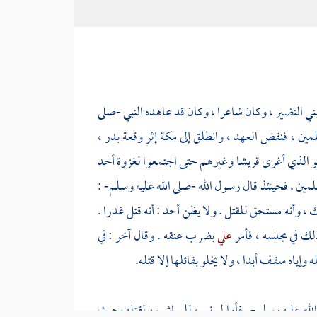
ني النضير
، وكان شاعرا ، وكان قد عاهده النبي -صلى
لمين ، فنقض العهد ، وانطلق إلى
مكة
إثر وقعة بدر ،
هو الذي أغرى
قريشا
وغيرهم حتى اجتمعوا لغزوة أحد
لمين . فحينئذ قال رسول الله -صلى الله عليه وسلم- :
ك ، وأنه مستحق للقتل . ولا يظن أحد : أنه قتل غدرا .
لك في مجلسه ، فأمر
علي
بضرب عنقه . وقال آخر : في
إياه سقــف أبدا ، ولا يخلو بقائلها إلا قتله.
لله عليه وسلم- . فأما لو نسبه للمباشرين لقتله بحيث