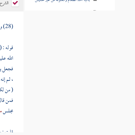
باب أخذ الطعام والعلوفة من غير تخميس
الشرح
باب كتاب النبي إلى هرقل يدعوه إلى
الإسلام
(28) ومن باب:
باب كتب النبي إلى الملوك يدعوهم
قوله : (
باب في غزاة حنين وما تضمنته من الأحكام
الله علي
باب في محاصرة العدو وجواز ضرب الأسير
فجعل يب
وطرف من غزوة الطائف
، ثم إنه
باب ما جاء أن فتح مكة عنوة وقوله عليه
( من
لك
الصلاة والسلام لا يقتل قرشي صبرا بعد اليوم
فمن قال
باب صلح الحديبية وقوله تعالى إنا فتحنا لك
مجلس
م
فتحا مبينا
باب في التحصين بالقلع والخنادق عند
قلت : وي