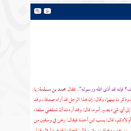
رف؟
فإنه قد آذى الله ورسوله".
فقال
محمد بن مسلمة:
يا
 وذكر ما بينهما، وقال: إن هذا الرجل قد أراد صدقة ، وقد
نظر إلى أي شيء يصير أمره، قال: وقد أردت أن تسلفني سلفا،
 أولادكم، قال: يسب ابن أحدنا فيقال: رهن في وسقين من
س بن جبر،
وعباد بن بشر،
قال: فجاؤوا فدعوه ليلا، فنزل