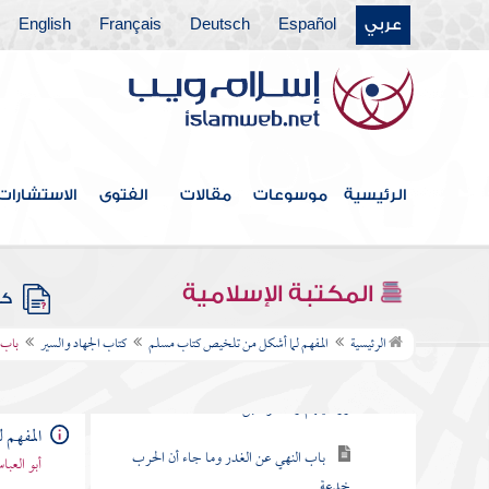
عربي
Español
Deutsch
Français
English
أبواب كسوف الشمس والقمر
كتاب الجنائز
كتاب الزكاة
كتاب الصوم
الرئيسية
موسوعات
مقالات
الفتوى
الاستشارات
أبواب الاعتكاف وليلة القدر
كتاب الحج
المكتبة الإسلامية
كتب
كتاب الجهاد والسير
الرئيسية
المفهم لما أشكل من تلخيص كتاب مسلم
كتاب الجهاد والسير
باب 
باب في التأمير على الجيوش والسرايا
ووصيتهم والدعوة قبل القتال
المفهم 
باب النهي عن الغدر وما جاء أن الحرب
أبو العب
خدعة