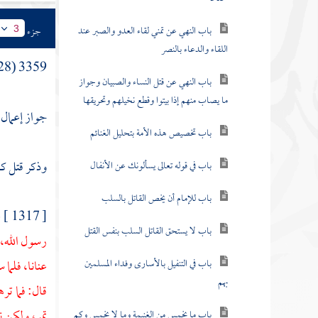
باب النهي عن تمني لقاء العدو والصبر عند
جزء
3
اللقاء والدعاء بالنصر
3359 (28) باب
باب النهي عن قتل النساء والصبيان وجواز
ما يصاب منهم إذا بيتوا وقطع نخيلهم وتحريقها
جواز إعمال ا
باب تخصيص هذه الأمة بتحليل الغنائم
وذكر قتل
كع
باب في قوله تعالى يسألونك عن الأنفال
باب للإمام أن يخص القاتل بالسلب
[ 1317 ] عن
باب لا يستحق القاتل السلب بنفس القتل
رسول الله، 
باب في التنفيل بالأسارى وفداء المسلمين
عنانا، فلما 
بهم
قال: فما تر
تمر، ولكن ن
باب ما يخمس من الغنيمة وما لا يخمس وكم