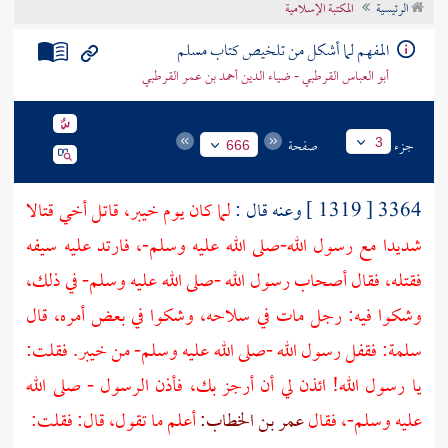
الرئيسية
المكتبة الإسلامية
تراجم الأعلام
المفهم لما أشكل من تلخيص كتاب مسلم
أبو العباس القرطبي - ضياء الدين أحمد بن عمر القرطبي
جزء
صفحة
3
666
3364 [ 1319 ] وعنه قال :
لما كان يوم
خيبر،
قاتل أخي قتالا
شديدا مع رسول الله-صلى الله عليه وسلم-، فارتد عليه سيفه
فقتله، فقال أصحاب رسول الله -صلى الله عليه وسلم- في ذلك،
وشكوا فيه: رجل مات في سلاحه، وشكوا في بعض أمره، قال
سلمة:
فقفل رسول الله -صلى الله عليه وسلم- من
خيبر.
فقلت:
يا رسول الله! ائذن لي أن أرجز بك، فأذن الرسول - صلى الله
عليه وسلم-، فقال
عمر بن الخطاب:
أعلم ما تقول، قال: فقلت: