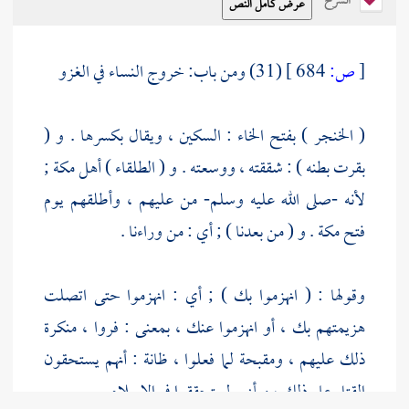
الشرح
[
ص:
684 ]
(31) ومن باب: خروج النساء في الغزو
( الخنجر ) بفتح الخاء : السكين ، ويقال بكسرها . و (
بقرت بطنه ) : شققته ، ووسعته . و ( الطلقاء ) أهل
مكة
;
لأنه -صلى الله عليه وسلم- من عليهم ، وأطلقهم يوم
فتح مكة . و ( من بعدنا ) ; أي : من وراءنا .
وقولها : ( انهزموا بك ) ; أي : انهزموا حتى اتصلت
هزيمتهم بك ، أو انهزموا عنك ، بمعنى : فروا ، منكرة
ذلك عليهم ، ومقبحة لما فعلوا ، ظانة : أنهم يستحقون
القتل على ذلك ، وبأنهم لم يتحققوا في الإسلام .