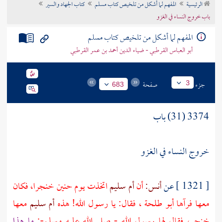
الرئيسية
المفهم لما أشكل من تلخيص كتاب مسلم
كتاب الجهاد والسير
تراجم الأعلام
باب خروج النساء في الغزو
المفهم لما أشكل من تلخيص كتاب مسلم
أبو العباس القرطبي - ضياء الدين أحمد بن عمر القرطبي
جزء
صفحة
3
683
3374 (31) باب
خروج النساء في الغزو
[ 1321 ] عن
أنس:
أن
أم سليم
اتخذت يوم
حنين
خنجرا، فكان
معها فرآها
أبو طلحة ،
فقال: يا رسول الله! هذه
أم سليم
معها
خنجر، فقال لها رسول الله - صلى الله عليه وسلم-:
ما هذا