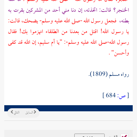
الخنجر؟ قالت: اتخذته، إن دنا مني أحد من المشركين بقرت به
بطنه،
فجعل رسول الله -صلى الله عليه وسلم- يضحك، قالت:
يا رسول الله! اقتل من بعدنا من الطلقاء انهزموا بك! فقال
رسول الله-صلى الله عليه وسلم-: "يا
أم سليم،
إن الله قد كفى
وأحسن" .
رواه مسلم (1809).
[
ص:
684 ]
السابق
التالي