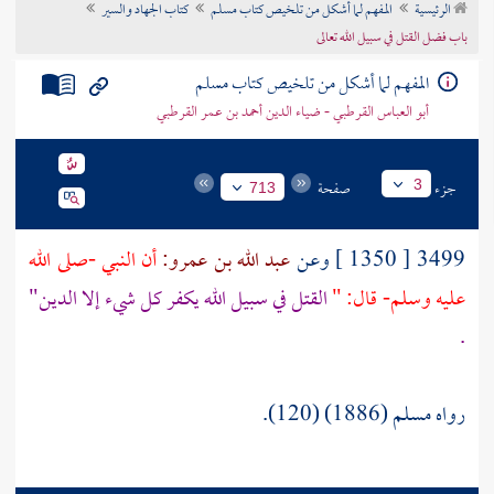
الرئيسية
المفهم لما أشكل من تلخيص كتاب مسلم
كتاب الجهاد والسير
تراجم الأعلام
باب فضل القتل في سبيل الله تعالى
المفهم لما أشكل من تلخيص كتاب مسلم
أبو العباس القرطبي - ضياء الدين أحمد بن عمر القرطبي
جزء
صفحة
3
713
3499 [ 1350 ] وعن
عبد الله بن عمرو:
أن النبي -صلى الله
عليه وسلم- قال: "
القتل في سبيل الله يكفر كل شيء إلا الدين"
.
رواه مسلم (1886) (120).