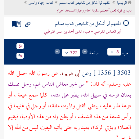
الرئيسية
المفهم لما أشكل من تلخيص كتاب مسلم
كتاب الجهاد والسير
تراجم الأعلام
باب في قوله تعالى أجعلتم سقاية الحاج وعمارة المسجد الحرام
المفهم لما أشكل من تلخيص كتاب مسلم
أبو العباس القرطبي - ضياء الدين أحمد بن عمر القرطبي
جزء
صفحة
3
722
3503 [ 1356 ] وعن
أبي هريرة:
عن رسول الله -صلى الله
عليه وسلم- أنه قال: "
من خير معاش الناس لهم، رجل ممسك
بعنان فرسه في سبيل الله، يطير على متنه،
كلما سمع هيعة ، أو
فزعة طار عليه ، يبتغي القتل والموت مظانه، أو رجل في غنيمة في
رأس شعفة من هذه الشعف ، أو بطن واد من هذه الأودية، فيقيم
الصلاة ويؤتي الزكاة، يعبد ربه حتى يأتيه اليقين، ليس من الله إلا
في خير" .