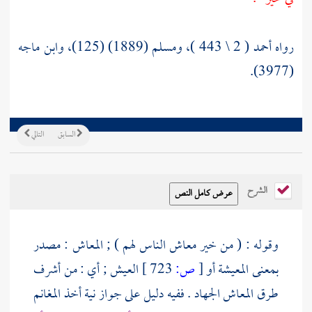
رواه أحمد ( 2 \ 443 )، ومسلم (1889) (125)، وابن ماجه
(3977).
السابق
التالي
الشرح
وقوله : ( من خير معاش الناس لهم ) ; المعاش : مصدر
بمعنى المعيشة أو
[
ص:
723 ]
العيش ; أي : من أشرف
طرق المعاش الجهاد . ففيه دليل على جواز نية أخذ المغانم