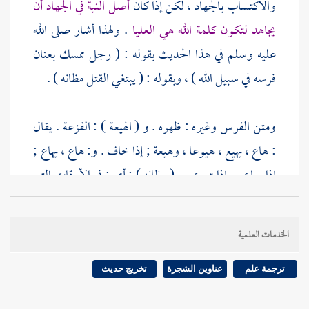
والاكتساب بالجهاد ، لكن إذا كان
أصل النية في الجهاد أن
يجاهد لتكون كلمة الله هي العليا
. ولهذا أشار صلى الله
عليه وسلم في هذا الحديث بقوله : ( رجل ممسك بعنان
فرسه في سبيل الله ) ، وبقوله : ( يبتغي القتل مظانه ) .
ومتن الفرس وغيره : ظهره . و ( الهيعة ) : الفزعة . يقال
: هاع ، يهيع ، هيوعا ، وهيعة ; إذا خاف . و: هاع ، يهاع ;
إذا جاع ، وإذا تهوع . و ( مظانه ) ; أي : في الأوقات التي
يظن القتل فيها . وهو منصوب هنا على الظرف .
الخدمات العلمية
و ( الشعفة ) - بفتح العين غير معجمة- : واحدة الشعف
، وهي رؤوس الجبال . و ( اليقين ) هنا : هو المتيقن ،
ترجمة علم
عناوين الشجرة
تخريج حديث
وهو الموت .