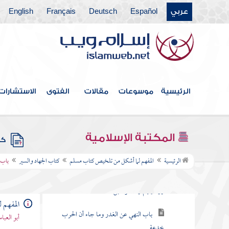
عربي
Español
Deutsch
Français
English
أبواب كسوف الشمس والقمر
كتاب الجنائز
كتاب الزكاة
كتاب الصوم
الرئيسية
موسوعات
مقالات
الفتوى
الاستشارات
أبواب الاعتكاف وليلة القدر
كتاب الحج
المكتبة الإسلامية
كتب
كتاب الجهاد والسير
الرئيسية
المفهم لما أشكل من تلخيص كتاب مسلم
كتاب الجهاد والسير
باب 
باب في التأمير على الجيوش والسرايا
ووصيتهم والدعوة قبل القتال
المفهم 
باب النهي عن الغدر وما جاء أن الحرب
أبو العب
خدعة