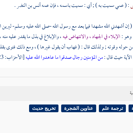
س
: ( عمي سميت به ) ; أي : سميت باسمه ، فإن عمه
أنس بن النضر
.
( إن أشهدني الله مشهدا فيما بعد مع رسول الله -صلى الله عليه وسلم- ليرين ال
 وهو :
الإبلاء في الجهاد ، والانتهاض فيه
، والإبلاغ في بذل ما يقدر عليه منه 
من حوله وقوته ; ولذلك قال : ( فهاب أن يقول غيرها ) ، ومع ذلك فنوى بق
الآية حيث قال :
من المؤمنين رجال صدقوا ما عاهدوا الله عليه
[الأحزاب: 23] فسماه عهدا.
وقوله : ( واها لريح الجنة ) ; أي : عجبا منه ، فهي هنا تعجب ، وقد تأتي
ية
( أجده دون أحد ) ; ظاهره الحمل على : أنه وجده حقيقة ، كما جاء في الحديث 
ن يكون قاله على معنى التمثيل ; أي : إن القتل دون أحد موجب لدخول الجنة ، 
ترجمة علم
عناوين الشجرة
تخريج حديث
( فقاتلهم حتى قتل ) ; ظاهره : أنه قاتلهم وحده . فيكون فيه دليل على جواز الاس