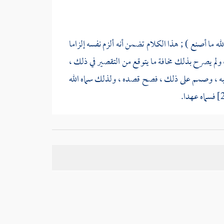
له ما أصنع ) ; هذا الكلام تضمن أنه ألزم نفسه إلزاما
، ولم يصرح بذلك مخافة ما يتوقع من التقصير في ذلك ،
لبه ، وصمم على ذلك ، فصح قصده ، ولذلك سماه الله
 للترحم ، والتلهف ، والاستهانة .
الآخر :
(إن ريح الجنة توجد على مسيرة خمسمائة عام)
،
ولإدراك ريحها ونعيمها .
تقتال ، بل على ندبيته ; كما تقدم .