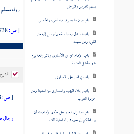
يسهم للفرس والرجل
رواه مسلم (1903)، والترمذي (3198) (199
باب بيان ما يصرف فيه الفيء والخمس
[
ص:
738 ]
باب تصدق رسول الله بما وصل إليه من
الفيء ومن سهمه
باب الإمام مخير في الأسارى وذكر وقعة يوم
بدر وتحليل الغنيمة
الشرح
باب في المن على الأسارى
باب إجلاء اليهود والنصارى من المدينة ومن
[
ص:
738 ]
جزيرة العرب
باب إذا نزل العدو على حكم الإمام فله أن
رجال صد
يرد الحكم إلى غيره ممن له أهلية ذلك