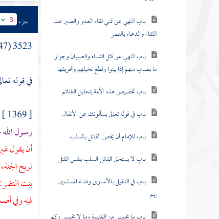
باب النهي عن تمني لقاء العدو والصبر عند
جزء
3
اللقاء والدعاء بالنصر
3523 (47) باب
باب النهي عن قتل النساء والصبيان وجواز
ما يصاب منهم إذا بيتوا وقطع نخيلهم وتحريقها
في قوله تعال
باب تخصيص هذه الأمة بتحليل الغنائم
[ 1369 ] عن
باب في قوله تعالى يسألونك عن الأنفال
رسول الله -
باب للإمام أن يخص القاتل بالسلب
أن يقول غير
باب لا يستحق القاتل السلب بنفس القتل
لريح الجنة،
باب في التنفيل بالأسارى وفداء المسلمين
بنت النضر:
بهم
فيه وفي أصح
باب ما يخمس من الغنيمة وما لا يخمس وكم