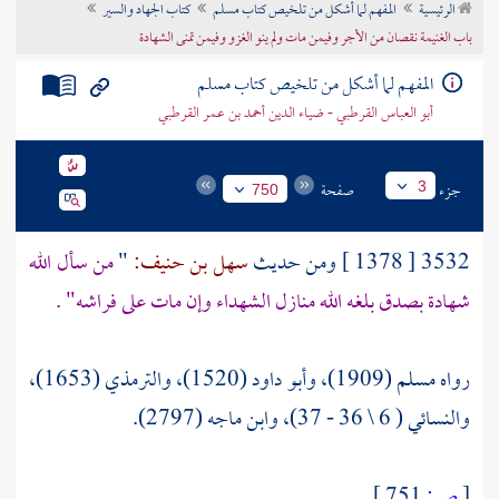
الرئيسية
المفهم لما أشكل من تلخيص كتاب مسلم
كتاب الجهاد والسير
تراجم الأعلام
باب الغنيمة نقصان من الأجر وفيمن مات ولم ينو الغزو وفيمن تمنى الشهادة
المفهم لما أشكل من تلخيص كتاب مسلم
أبو العباس القرطبي - ضياء الدين أحمد بن عمر القرطبي
جزء
صفحة
3
750
3532 [ 1378 ] ومن حديث
سهل بن حنيف:
"
من سأل الله
شهادة بصدق بلغه الله منازل الشهداء وإن مات على فراشه" .
رواه مسلم (1909)، وأبو داود (1520)، والترمذي (1653)،
والنسائي ( 6 \ 36 - 37)، وابن ماجه (2797).
[
ص:
751 ]