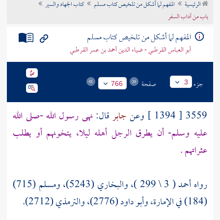
الرئيسية
المفهم لما أشكل من تلخيص كتاب مسلم
كتاب الجهاد والسير
تراجم الأعلام
باب من آداب السفر
المفهم لما أشكل من تلخيص كتاب مسلم
أبو العباس القرطبي - ضياء الدين أحمد بن عمر القرطبي
جزء
صفحة
3
766
3559 [ 1394 ] وعن
جابر
قال:
نهى رسول الله -صلى الله
عليه وسلم- أن يطرق الرجل أهله ليلا، يتخونهم أو يطلب
عثراتهم .
رواه أحمد ( 3 \ 299 )، والبخاري (5243)، ومسلم (715)
(184) في الإمارة، وأبو داود (2776)، والترمذي (2712).