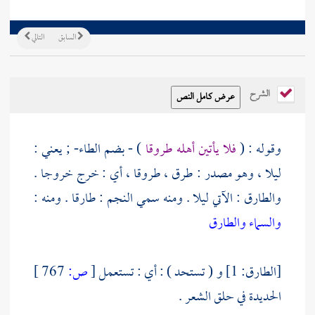
السابق
التالي
الشرح
وقوله : (
فلا يأتين أهله طروقا
) - بضم الطاء- ; يعني :
ليلا ، وهو مصدر : طرق ، طروقا ، أي : خرج خروجا .
والطارق : الآتي ليلا . ومنه سمي النجم : طارقا . ومنه :
والسماء والطارق
[الطارق: 1] و ( تستحد ) : أي : تستعمل
[
ص:
767 ]
الحديدة في حلق الشعر .