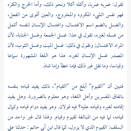
تقول: ضربه ضربا، وأكله أكلا ونحو ذلك، وأما الخرج والكره
فهو نفس الشيء المكروه والمخروج، والعين أقوى من الفعل،
والغسل بالضم اسم الاغتسال، واغتسال الإنسان لنفسه أكمل
من غسله لغيره، تقول في هذا: غسل الجمعة وغسل الجنابة، لأن
المراد الاغتسال; وتقول في ذلك: غسل الميت وغسل الثوب، لأن
المصدر غسل الإنسان لغيره. هذا هو اللغة المشهورة سماعا
وقياسا، وما نقل غير ذلك فإما خطأ وإما شاذ.
فتبين أن "القيوم" أبلغ من "القيام"، ذلك يفيد قيامه بنفسه
باتفاق المفسرين وأهل اللغة، وهو معلوم بالضرورة. وهل يفيد
إقامته لغيره وقيامه عليه؟ فيه قولان. وهو يفيد دوام قيامه وكمال
قيامه، لما فيه من المبالغة لقيوم وقيام. ولهذا قال غير واحد من
السلف: القيوم الذي لا يزول، كما قال
ابن أبي حاتم
: حدثنا
علي