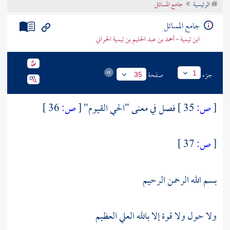
الرئيسية
جامع المسائل
تراجم الأعلام
جامع المسائل
ابن تيمية - أحمد بن عبد الحليم بن تيمية الحراني
جزء
صفحة
1
35
[
ص:
35 ]
فصل في معنى "الحي القيوم"
[
ص:
36 ]
[
ص:
37 ]
بسم الله الرحمن الرحيم
ولا حول ولا قوة إلا بالله العلي العظيم