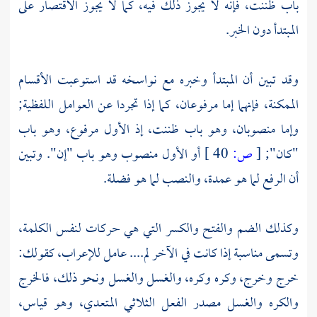
باب ظننت، فإنه لا يجوز ذلك فيه، كما لا يجوز الاقتصار على
المبتدأ دون الخبر.
وقد تبين أن المبتدأ وخبره مع نواسخه قد استوعبت الأقسام
الممكنة، فإنهما إما مرفوعان، كما إذا تجردا عن العوامل اللفظية;
وإما منصوبان، وهو باب ظننت، إذ الأول مرفوع، وهو باب
"كان";
[
ص:
40 ]
أو الأول منصوب وهو باب "إن". وتبين
أن الرفع لما هو عمدة، والنصب لما هو فضلة.
وكذلك الضم والفتح والكسر التي هي حركات لنفس الكلمة،
وتسمى مناسبة إذا كانت في الآخر لم.... عامل للإعراب، كقولك:
خرج وخرج، وكره وكره، والغسل والغسل ونحو ذلك، فالخرج
والكره والغسل مصدر الفعل الثلاثي المتعدي، وهو قياس،