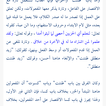
وأما باب "ظننت" وأخواتها فإنها أفعال، تستعمل تارة مع
الاقتصار على الفاعل، وتارة يذكر معها المفعولات، ولكن تعلق
على العمل إذا تصدر ما له صدر الكلام، فلا يعمل ما قبله فيما
بعده، مثل لام الابتداء وحروف الاستفهام، وما الن صة، كقوله
تعالى:
لنعلم أي الحزبين أحصى لما لبثوا أمدا
، وقوله تعالى:
ولقد
علموا لمن اشتراه ما له في الآخرة من خلاق
. وتارة تلغى عن
العمل إذا قدم المفعولات أو وسط الفعل بينهما، كقولك: "زيد
منطلق ظننت"، والإلغاء هاهنا أحسن، وقولك "زيد ظننت
منطلق".
وكان الفرق بين باب "ظننت" وباب "كسوت" أن المفعولين
هاهنا المبتدأ والخبر، بخلاف باب كسا، فإن الثاني غير الأول،
ولهذا يجوز في باب كسا الاقتصار على أحد المفعولين، بخلاف