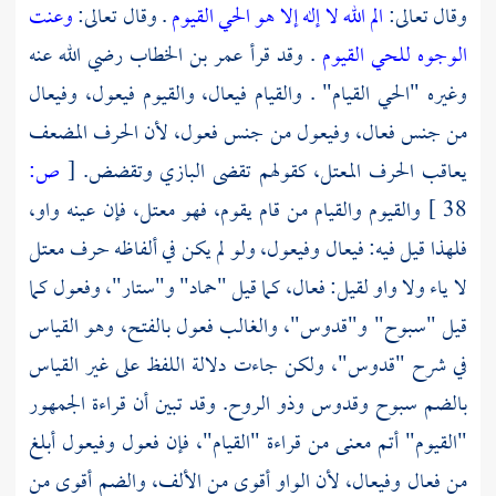
وقال تعالى:
الم
الله لا إله إلا هو الحي القيوم
. وقال تعالى:
وعنت
الوجوه للحي القيوم
. وقد قرأ عمر بن الخطاب رضي الله عنه
وغيره "الحي القيام" . والقيام فيعال، والقيوم فيعول، وفيعال
من جنس فعال، وفيعول من جنس فعول، لأن الحرف المضعف
يعاقب الحرف المعتل، كقولهم تقضى البازي وتقضض.
[
ص:
38 ]
والقيوم والقيام من قام يقوم، فهو معتل، فإن عينه واو،
فلهذا قيل فيه: فيعال وفيعول، ولو لم يكن في ألفاظه حرف معتل
لا ياء ولا واو لقيل: فعال، كما قيل "حماد" و"ستار"، وفعول كما
قيل "سبوح" و"قدوس"، والغالب فعول بالفتح، وهو القياس
في شرح "قدوس"، ولكن جاءت دلالة اللفظ على غير القياس
بالضم سبوح وقدوس وذو الروح. وقد تبين أن قراءة الجمهور
"القيوم" أتم معنى من قراءة "القيام"، فإن فعول وفيعول أبلغ
من فعال وفيعال، لأن الواو أقوى من الألف، والضم أقوى من